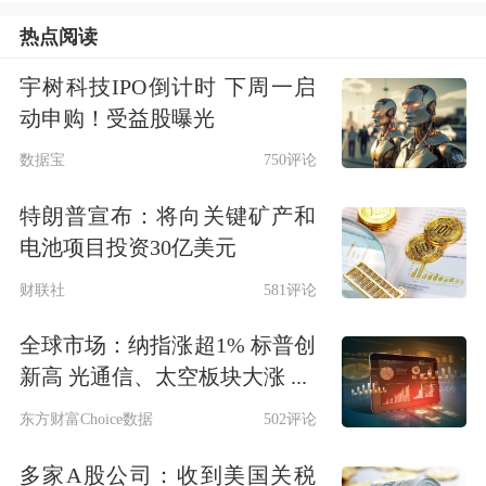
4100点上方，信达澳亚基金高级市场研
热点阅读
究分析师刘翀表示，从成交量来看，市
宇树科技IPO倒计时 下周一启
场情绪较高，A股“春季躁动行情”有愈
动申购！受益股曝光
演愈烈之势。从外部看，元旦假期以
数据宝
750评论
来，亚太市场整体表现较好，对A股市
特朗普宣布：将向关键矿产和
场形成正向情绪传导，人民币汇率过去
电池项目投资30亿美元
一段时间连续升值，也进一步吸引外资
财联社
581评论
配置A股；从内部看，进入2026年，各
全球市场：纳指涨超1% 标普创
项宏观数据呈现向好态势，市场对经济
新高 光通信、太空板块大涨 ...
复苏信心进一步增强，而作为“十五
东方财富Choice数据
502评论
五”规划首年，后续产业政策有望不断
多家A股公司：收到美国关税