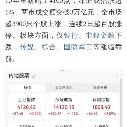
10年重新站上4100点，深证成指涨超
1%。两市成交额突破3万亿元，全市场
超3900只个股上涨，连续2日超百股涨
停。板块方面，仅
银行
、
非银金融
下
跌，
传媒
、
综合
、
国防军工
等涨幅靠
前。