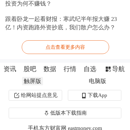
美联储未来降息前景的预期，改善了全
投资为何不赚钱？
球资金流向的宏观环境。与此同时，以
跟着卧龙一起看财报：寒武纪半年报大赚 23
A500ETF为代表的增量资金持续入场，
亿！内资跑路外资抄底，我们散户怎么办？
与保险资金“开门红”带来的传统配置需
点击查看更多内容
求相互结合，共同夯实了市场的资金基
础。此外，政策发力托底经济、提振增
资讯
股吧
数据
行情
自选
导航
长的必要性日益凸显，为市场情绪和信
触屏版
电脑版
心提供了有力支撑。更为确定的动力来
给网站提点意见
下载App
源于经济转型下的产业趋势。中国在先
进制造与资本品出海领域展现出强劲的
低版本下载指南
景气度和确定性，成为引领市场的核心
手机东方财富网 eastmoney.com