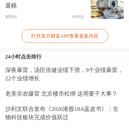
出台，叠加宽松流动性环境，风险偏好
退税
进一步回升。
财联社
49评论
对于本周“开门红”，永赢基金表示，当
打开东方财富APP查看更多内容
前行情是典型的岁末年初“躁动期”表
现，符合A股市场历年常见的春季行情
24小时点击排行
或跨年行情特征。这一时期通常处于业
深夜暴雷，汤臣倍健业绩下滑，9个业绩暴雷，
绩空窗期，叠加重要会议召开与机构博
22个业绩增长
弈行为增多，为市场上涨创造了有利窗
老美非农爆雷 北京楼市松绑 这周要干大事？
口。
沙利文联合发布《2026港股18A蓝皮书》：生
物科技板块完成价值跃迁
长城基金表示，从资金层面看，市场对