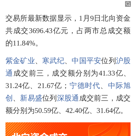
交易所最新数据显示，1月9日北向资金
共成交3696.43亿元，占两市总成交额
的11.84%。
紫金矿业
、
寒武纪
、
中国平安
位列
沪股
通
成交前三，成交额分别为41.33亿、
31.24亿、21.67亿；
宁德时代
、
中际旭
创
、
新易盛
位列
深股通
成交前三，成交
额分别为50.59亿、42.40亿、31.64亿。