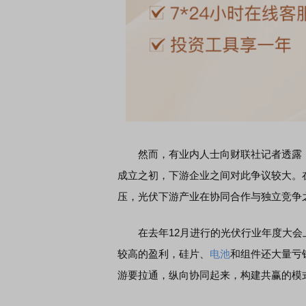
EDMI K90 至尊版 新品发布会
首席连线｜东方财富证券陈
风，将吹向何处
然而，有业内人士向财联社记者透露，“
成立之初，下游企业之间对此争议较大。
压，光伏下游产业在协同合作与独立竞争
在去年12月进行的光伏行业年度大会
较高的盈利，硅片、
电池
和组件还大量亏
游要拉通，纵向协同起来，构建共赢的模