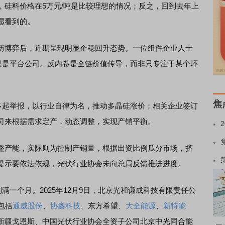
，硅料价格在5万元/吨是比较理想的情况；反之，回到去年上
愿看到的。
历博弈后，近期呈现明显企稳回升态势。一位组件企业人士
的只是平台公司。反内卷是全链价值传导，而非只专注于某个环
焦
多起举报，以行业自律为名，推动多晶硅涨价；相关企业签订
司来根据需求定产，动态调整，实现产销平衡。
产能，实际则为控制产销量，根据出资比例瓜分市场，挤
提示要依法依规，光伏行业协会未向总局反馈推进进度。
一个月。2025年12月9日，北京光和谦成科技有限责任公
包括
通威股份
、
协鑫科技
、东方希望、
大全能源
、
新特能
新疆戈恩斯、中国光伏行业协会全资子公司北京中光同合能