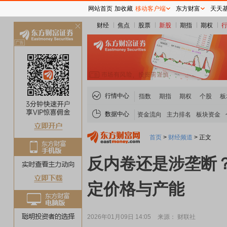
网站首页
加收藏
移动客户端
东方财富
天天
财经
焦点
股票
新股
期指
期权
关
闭
行情中心
指数
期指
期权
个股
板
数据中心
资金流向
主力排名
板块资金
首页
>
财经频道
>
正文
反内卷还是涉垄断？
定价格与产能
2026年01月09日 14:05
来源： 财联社