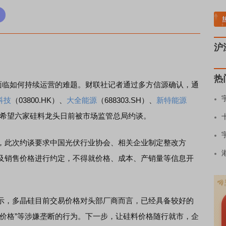
土板块领涨
元件板块走强
半导体板块活跃
沪深资金流向
A股估值分析全览
重要
沪
热
临如何持续运营的难题。财联社记者通过多方信源确认，通
科技
（03800.HK）、
大全能源
（688303.SH）、
新特能源
东方希望六家硅料龙头日前被市场监管总局约谈。
此次约谈要求中国光伏行业协会、相关企业制定整改方
及销售价格进行约定，不得就价格、成本、产销量等信息开
，多晶硅目前交易价格对头部厂商而言，已经具备较好的
定价格”等涉嫌垄断的行为。下一步，让硅料价格随行就市，企