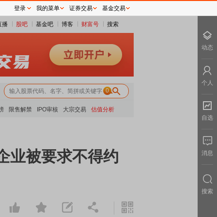
登录
我的菜单
证券交易
基金交易
直播
股吧
基金吧
博客
财富号
搜索
动态
个人
0
榜
限售解禁
IPO审核
大宗交易
估值分析
自选
部企业被要求不得约
消息
搜索