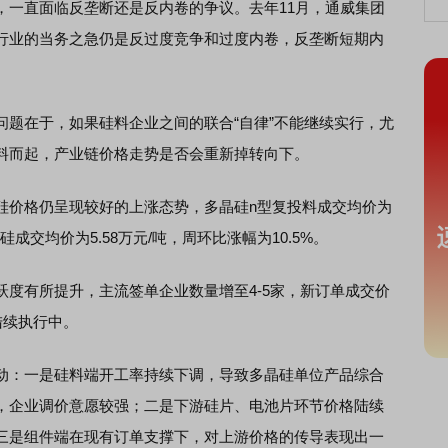
一直面临反垄断还是反内卷的争议。去年11月，通威集团
行业的当务之急仍是反过度竞争和过度内卷，反垄断短期内
在于，如果硅料企业之间的联合“自律”不能继续实行，尤
料而起，产业链价格走势是否会重新掉转向下。
价格仍呈现较好的上涨态势，多晶硅n型复投料成交均价为
粒硅成交均价为5.58万元/吨，周环比涨幅为10.5%。
有所提升，主流签单企业数量增至4-5家，新订单成交价
陆续执行中。
：一是硅料端开工率持续下调，导致多晶硅单位产品综合
，企业调价意愿较强；二是下游硅片、电池片环节价格陆续
三是组件端在现有订单支撑下，对上游价格的传导表现出一