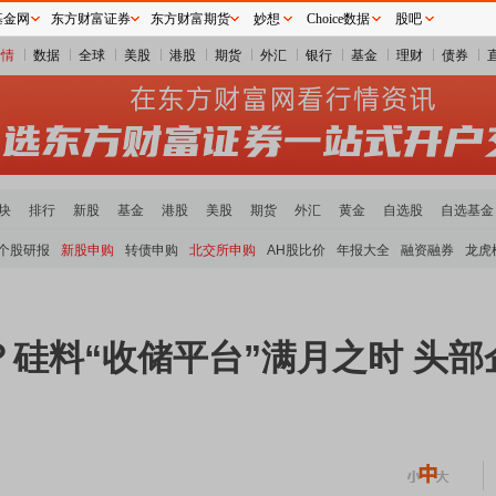
基金网
东方财富证券
东方财富期货
妙想
Choice数据
股吧
行情
数据
全球
美股
港股
期货
外汇
银行
基金
理财
债券
块
排行
新股
基金
港股
美股
期货
外汇
黄金
自选股
自选基金
个股研报
新股申购
转债申购
北交所申购
AH股比价
年报大全
融资融券
龙虎
硅料“收储平台”满月之时 头