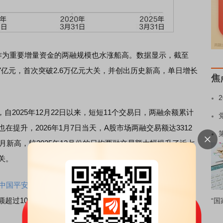
为重要增量资金的两融规模也水涨船高。数据显示，截至
047亿元，首次突破2.6万亿元大关，并创出历史新高，单日增长
焦
025年12月22日以来，短短11个交易日，两融余额累计
在提升，2026年1月7日当天，A股市场两融交易额达3312
个月新高，较2025年12月份的日均两融交易额大幅提升了近七
关。
中国平安
、
宁德时代
、
中际旭创
、
新易盛
、
中信证券
、
胜宏
额超过100亿元。其中，
东方财富
、
中国平安
、
宁德时代
、
中
“国