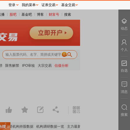
登录
我的菜单
证券交易
基金交易
直播
股吧
基金吧
博客
财富号
搜索
动态
个人
0
榜
限售解禁
IPO审核
大宗交易
估值分析
自选
消息
搜索
重要机构持股数据
机构调研数据一览
主力最新动向
上市公司限售股解禁一览