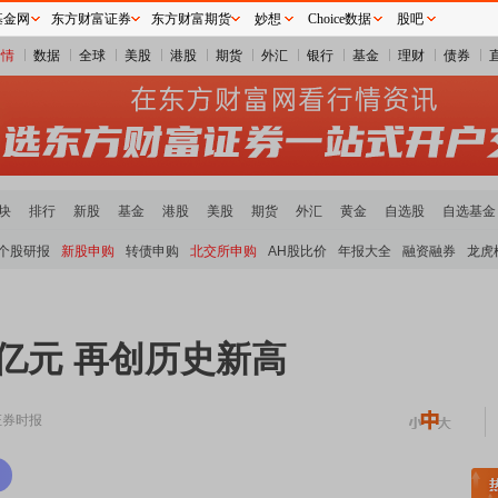
基金网
东方财富证券
东方财富期货
妙想
Choice数据
股吧
行情
数据
全球
美股
港股
期货
外汇
银行
基金
理财
债券
块
排行
新股
基金
港股
美股
期货
外汇
黄金
自选股
自选基金
个股研报
新股申购
转债申购
北交所申购
AH股比价
年报大全
融资融券
龙虎
万亿元 再创历史新高
证券时报
稀土板块领涨
元件板块走强
半导体板块活跃
沪深资金流向
A股估值分析全览