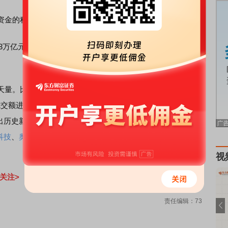
金的积极参与明显提升了市场整体成交。
83万亿元，连续3个交易日成交额超过2.8万亿元，当天有多达
量。比如1月7日，
南大光电
成交额历史性地首次突破百亿
交额进一步增长，达到113.6亿元，创出该股上市以来的历史
出历史新高；
迈为股份
在1月8日的成交额同样大幅放量，达
科技
、
奥特维
、
派克新材
、
高盟新材
等多只股票的成交额亦创
视
关注>
责任编辑：73