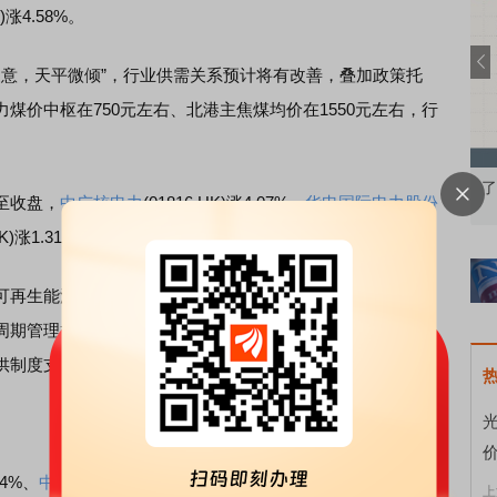
K)涨4.58%。
火暖意，天平微倾”，行业供需关系预计将有改善，叠加政策托
煤价中枢在750元左右、北港主焦煤均价在1550元左右，行
知到特色品种
了解北交所知识 做理性投资者
市
至收盘，
中广核电力
(01816.HK)涨4.07%、
华电国际电力股份
HK)涨1.31%。
可再生能源
绿色电力
证书管理实施细则（试行）》为行业注
周期管理机制，不仅规范了核发流程，还特别解决了部分项
供制度支撑，有望加速行业高质量发展进程。
.34%、
中国太平
(00966.HK)跌2.58%、
友邦保险
(01299.HK)跌
上