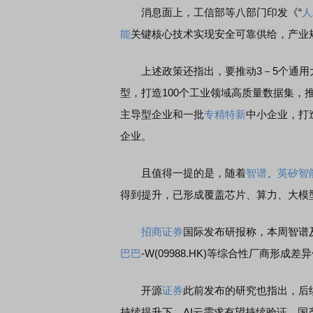
消息面上，工信部等八部门印发《“
人
能
关键核心技术实现安全可靠供给，产业
上述政策还指出，要推动3－5个通用
型，打造100个工业领域高质量数据集，
主导型企业和一批
专精特新
中小企业，打造
企业。
且值得一提的是，随着
智谱
、
英矽智
得到提升，已形成覆盖芯片、算力、大模
招商证券
国际发布研报称，本周智谱及
巴巴
-W(09988.HK)等综合性厂商形成差
开源
证券
此前发布的研究也指出，后
持续提升下，AI云需求有望持续验证，国