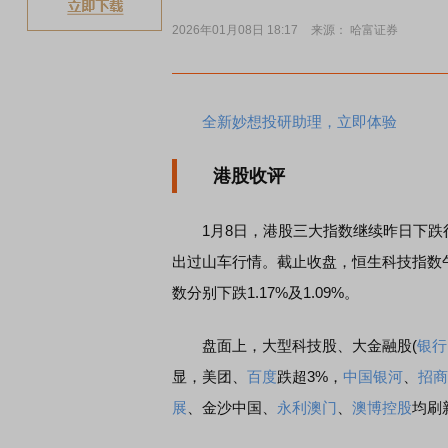
2026年01月08日 18:17
来源： 哈富证券
稀
全新妙想投研助理，立即体验
港股收评
1月8日，港股三大指数继续昨日下跌行
出过山车行情。截止收盘，恒生科技指数午后
数分别下跌1.17%及1.09%。
盘面上，大型科技股、大金融股(
银行
显，美团、
百度
跌超3%，
中国银河
、
招商
展
、金沙中国、
永利澳门
、
澳博控股
均刷