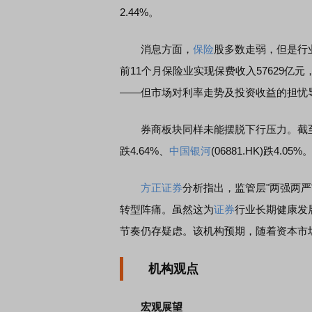
2.44%。
消息方面，
保险
股多数走弱，但是行
前11个月保险业实现保费收入57629亿元，
——但市场对利率走势及投资收益的担忧
券商板块同样未能摆脱下行压力。截
跌4.64%、
中国银河
(06881.HK)跌4.05%
方正证券
分析指出，监管层"两强两
转型阵痛。虽然这为
证券
行业长期健康发
节奏仍存疑虑。该机构预期，随着资本市场
机构观点
宏观展望