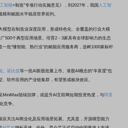
工智能
+制造”专项行动实施意见》，到2027年，我国
人工智
规模和赋能水平稳居世界前列。
大模型在制造业深度应用，形成特色化、全覆盖的行业大模
推广500个典型应用场景。培育2－3家具有全球影响力的生态
一批“懂智能、熟行业”的赋能应用服务商，选树1000家标杆
能
、
诺比侃
等一批AI新股批量上市。港股AI概念的“丰富度”也
型、软件应用的产业链集群，有望形成板块效应。
MiniMax陆续挂牌，或提升AI互联网短期投资热度，与
阿里
异化竞争。
续应关注AI商业化及应用场景拓展。尤其是，开源模型能力
产
AI芯片
增长迅速。此外，昆仑芯正式启动中国香港上市进