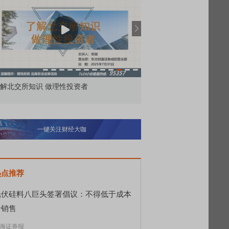
价委托那么多种，究竟怎么用？
北交所顶格打新居然只能
一键关注财经大咖
热点推荐
光伏硅料八巨头签署倡议：不得低于成本
价销售
海证券报