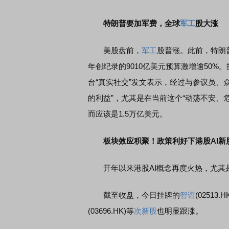
特朗普要加军费，全球
军工
股大涨
美股盘前，
军工
股普涨。此前，特朗普
年创纪录的9010亿美元预算激增逾50%
台“真实社交”发文表示，经过与参议员、
的利益”，尤其是在当前这个“动荡不安、危
而应该是1.5万亿美元。
板块效应积聚！政策利好下港股AI新
开年以来港股AI概念再度火热，尤其是
截至收盘，今日挂牌的
智谱
(02513.
(03696.HK)等
次新股
也明显跟涨。