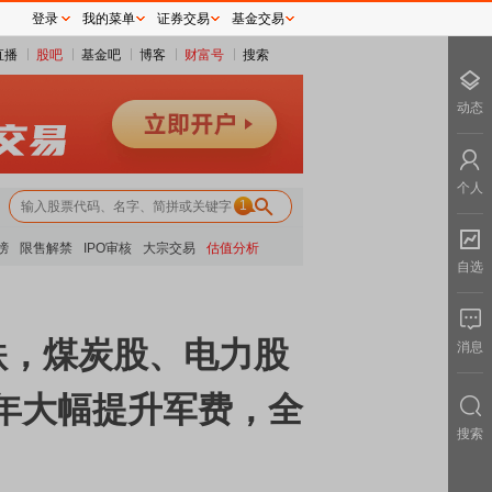
登录
我的菜单
证券交易
基金交易
直播
股吧
基金吧
博客
财富号
搜索
动态
个人
1
榜
限售解禁
IPO审核
大宗交易
估值分析
自选
跌，煤炭股、电力股
消息
7年大幅提升军费，全
搜索