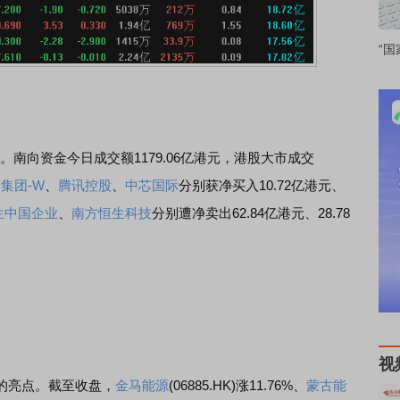
“国
南向资金今日成交额1179.06亿港元，港股大市成交
集团-W
、
腾讯控股
、
中芯国际
分别获净买入10.72亿港元、
生中国企业
、
南方恒生科技
分别遭净卖出62.84亿港元、28.78
视
亮点。截至收盘，
金马能源
(06885.HK)涨11.76%、
蒙古能