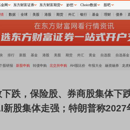
基金网
东方财富证券
东方财富期货
妙想
Choice数据
股吧
行情
数据
全球
美股
港股
期货
外汇
银行
基金
理财
债券
块
排行
新股
基金
港股
美股
期货
外汇
黄金
自选股
自选基金
个股研报
新股申购
转债申购
北交所申购
AH股比价
年报大全
融资融券
龙虎
指数下跌，保险股、券商股集体下
I新股集体走强；特朗普称202