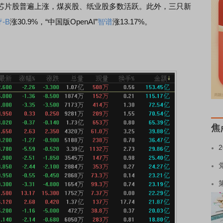
芯片股普遍上涨，煤炭股、纸业股多数活跃。此外，三只新
-B
涨30.9%，“中国版OpenAI”
智谱
涨13.17%。
焦