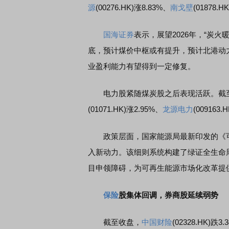
源
(00276.HK)涨8.83%、
南戈壁
(01878.H
国海证券
表示，展望2026年，“炭
底，预计煤价中枢或有提升，预计北港动力
业盈利能力有望得到一定修复。
席连线｜东方财富证券陈果：A股再平衡的
债券知识通识：从基础认
电力股紧随煤炭股之后表现活跃。截
，将吹向何处
(01071.HK)涨2.95%、
龙源电力
(009163.
政策层面，国家能源局最新印发的《
入新动力。该细则系统构建了绿证全生命
目申领障碍，为可再生能源市场化改革提
保险
股集体回调，券商股延续弱势
截至收盘，
中国财险
(02328.HK)跌3