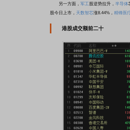
另一方面，
军工
股逆势拉升，
半导体
股今日上市，
天数智芯
涨8.44%，
精锋医疗
港股成交额前二十