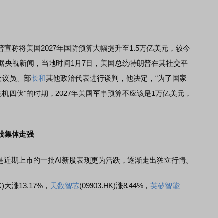
宣称将美国2027年国防预算大幅提升至1.5万亿美元，较今
。据央视新闻，当地时间1月7日，美国总统特朗普在其社交平
众议员、部
长和
其他政治代表进行谈判，他决定，“为了国家
机四伏”的时期，2027年美国军事预算不应该是1万亿美元，
股集体走强
近期上市的一批AI新股表现更为活跃，逐渐走出独立行情。
HK)大涨13.17%，
天数智芯
(09903.HK)涨8.44%，
英矽智能