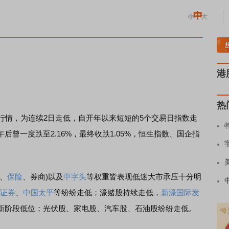
土板块领涨
元件板块走强
半导体板块活跃
沪深资金流向
A股估值分析全览
重要
港
热
情，为连续2日走低，自开年以来短短的5个交易日指数走
曾一度跌至2.16%，最终收跌1.05%，恒生指数、国企指
、
保险
、券商)以及
中字头
等权重皆表现低迷大市承压十分明
证券
、
中国太平
等纷纷走低；濠赌股持续走低，
新濠国际发
新阶段低位；光伏股、家电股、汽车股、石油股纷纷走低。