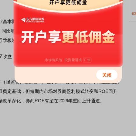
6
业基本面稳健——国家金融监督管理总局数据显示，2025年
同比增长7.6%，其中人身险和财险分别增长9.1%和3.9%
导致板块承压。
至收盘，
金融街证券
(01476.HK)跌5.26%、HTSC(06886.HK)
。
严"（强监管、强监督，严处罚、严管理）基调下，行业正经历
展奠定基础，但短期内市场对券商盈利模式转变和ROE回升
改革深化，券商ROE有望在2026年重回上升通道。