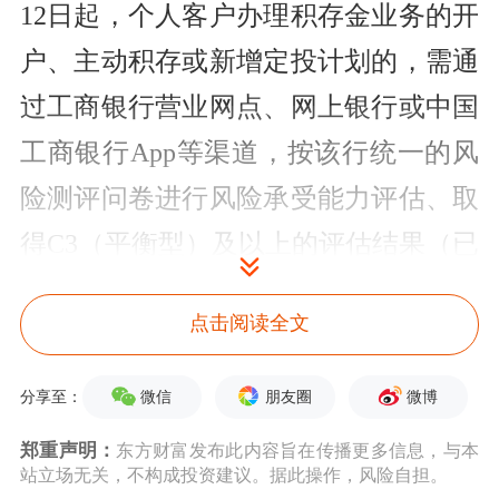
12日起，个人客户办理积存金业务的开
户、主动积存或新增定投计划的，需通
过工商银行营业网点、网上银行或中国
工商银行App等渠道，按该行统一的风
险测评问卷进行风险承受能力评估、取
得C3（平衡型）及以上的评估结果（已
有前述评估结果且在有效期内的无需重
点击阅读全文
测）并签订积存金风险揭示书（已签署
风险揭示书的无需重签）。已开立积存
微信
朋友圈
微博
分享至：
金账户的个人客户办理积存金的赎回与
郑重声明：
东方财富发布此内容旨在传播更多信息，与本
兑换，有效期内定投计划的执行、修改
站立场无关，不构成投资建议。据此操作，风险自担。