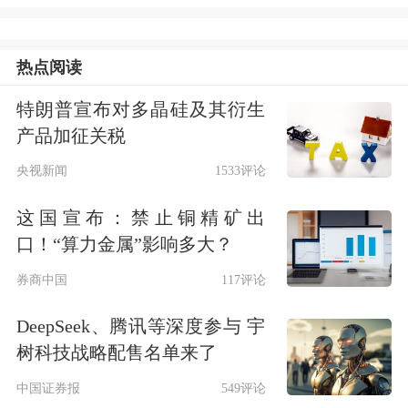
和终止，积存金账户的注销等操作的，
不受前述条件的限制。
热点阅读
据悉，工商银行自2020年1月1日开始对
特朗普宣布对多晶硅及其衍生
产品加征关税
积存金业务增设风险测评环节。该行去
央视新闻
1533评论
年3月的公告显示，自2025年3月23日
起，个人客户办理积存金相关业务需取
这国宣布：禁止铜精矿出
口！“算力金属”影响多大？
得C1（保守型）及以上的评估结果。显
券商中国
117评论
然，从C1（保守型）到C3（平衡
DeepSeek、腾讯等深度参与 宇
型），就对客户风险承受能力的要求而
树科技战略配售名单来了
言，工商银行积存金产品的风险等级定
中国证券报
549评论
位在一年之内提升了两个等级。