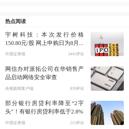
热点阅读
美股市场：
美股三大指数01月06日收盘
宇树科技：本次发行价格
全线上涨，道指、标普均创收盘
历史新
150.80元/股 网上申购日为8月...
高
。截至收盘，道琼斯工业平均指数比
中国证券报
3441评论
前一交易日上涨484.9点，收于49462.08
网信办对派拓公司在华销售产
点，涨幅为0.99%；
标准普尔
500种股票
品启动网络安全审查
指数上涨42.77点，收于6944.82点，涨
央视新闻客户端
839评论
幅为0.62%；纳斯达克综合指数上涨
部分银行房贷利率降至“2字
头”！有银行房贷利率低于2.8%
151.35点，收于23547.17点，涨幅为
中国证券报
215评论
0.65%。