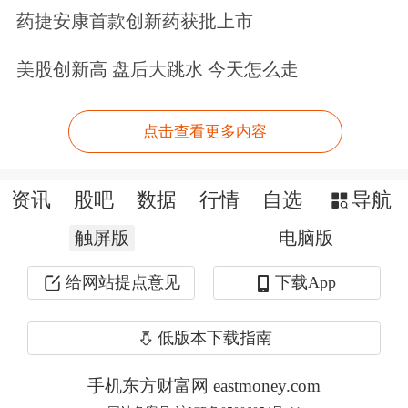
大型科技股涨跌不一，
亚马逊
涨超
药捷安康首款创新药获批上市
3%，
微软
、
英特尔
涨逾1%，Meta小幅
美股创新高 盘后大跳水 今天怎么走
上涨；
特斯拉
跌超4%，
苹果
跌超1%，
英伟达
、谷歌、
奈飞
小幅下跌。
点击查看更多内容
资讯
股吧
数据
行情
自选
导航
触屏版
电脑版
给网站提点意见
下载App
低版本下载指南
手机东方财富网 eastmoney.com