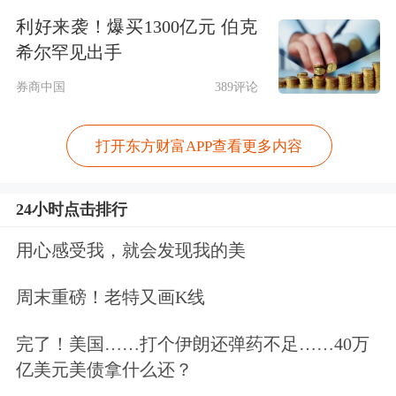
南方财经：
2025年已近尾声，你能否回
利好来袭！爆买1300亿元 伯克
顾一下2025年的全球市场表现？
希尔罕见出手
券商中国
389评论
吉姆·罗杰斯：2025年全球市场整体表
现不错。部分原因在于全球范围内流动
打开东方财富APP查看更多内容
性极为充裕，尤其是在全球最大的经济
24小时点击排行
体——美国。日本同样在实施货币宽
松，因此日本股市也持续上行。全球多
用心感受我，就会发现我的美
国充斥着大量宽松资金，在这样的环境
周末重磅！老特又画K线
下，市场情绪普遍乐观。正因如此，包
完了！美国……打个伊朗还弹药不足……40万
括中国在内的几乎所有市场都表现强
亿美元美债拿什么还？
劲。我目前仍持有中国股票，它们已经