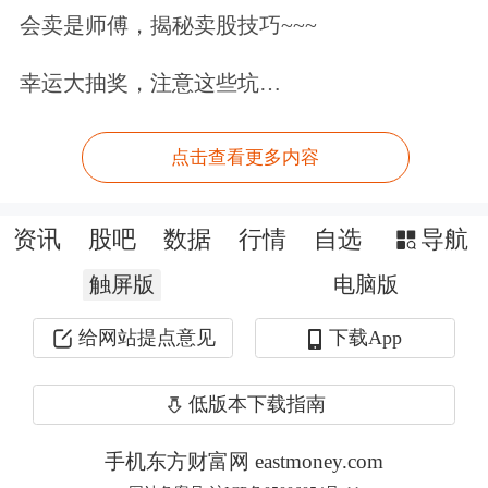
会卖是师傅，揭秘卖股技巧~~~
一路上涨。我的计划是，将来由我的孩
幸运大抽奖，注意这些坑…
子继承这些中国股票，因为我相信在他
们的时代，中国将实现更伟大的发展。
点击查看更多内容
眼下一切资产都在上涨。从我的经验来
资讯
股吧
数据
行情
自选
导航
看，当所有资产同时上涨时，正是需要
触屏版
开始质疑和提高警惕的时刻。因此，我
电脑版
开始感到担忧。
给网站提点意见
下载App
南方财经：为什么会出现如此充裕
低版本下载指南
的“宽松资金”？
手机东方财富网 eastmoney.com