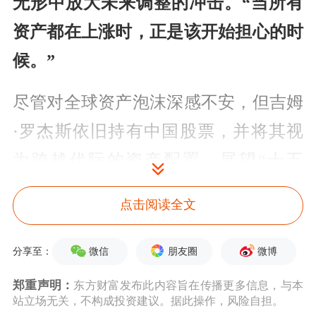
无形中放大未来调整的冲击。“当所有
资产都在上涨时，正是该开始担心的时
候。”
尽管对全球资产泡沫深感不安，但吉姆
·罗杰斯依旧持有中国股票，并将其视
为跨越代际的资产配置。展望“十五
五”，罗杰斯认为中国庞大且受过良好
点击阅读全文
教育
的人口、相对较低的债务水平和持
续开放的市场将让中国充满竞争
微信
朋友圈
微博
分享至：
力。
“中国是21世纪最具潜力的国家之
郑重声明：
东方财富发布此内容旨在传播更多信息，与本
站立场无关，不构成投资建议。据此操作，风险自担。
一。我不会放弃投资中国。”