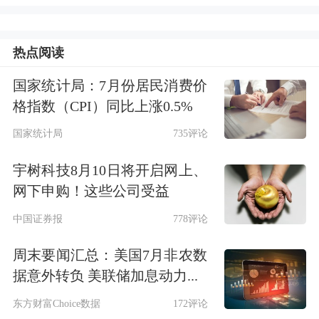
展望2026年，罗杰斯建议投资者谨慎行
热点阅读
事，既要保持警惕，也要充满希望。
国家统计局：7月份居民消费价
格指数（CPI）同比上涨0.5%
国家统计局
735评论
宇树科技8月10日将开启网上、
网下申购！这些公司受益
中国证券报
778评论
周末要闻汇总：美国7月非农数
据意外转负 美联储加息动力...
全球市场需警惕泡沫破裂
东方财富Choice数据
172评论