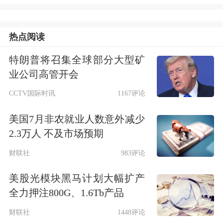
制；乌克兰将获得有力安全保障；乌武
热点阅读
装部队在和平时期规模将保持在80万
人；美国、北约和欧洲将向乌克兰提供
特朗普将召集全球部分大型矿
业公司高管开会
类似北约第五条集体防御条款的保障；
CCTV国际时讯
1167评论
俄罗斯把不侵略欧洲和乌克兰的政策写
美国7月非农就业人数意外减少
入所有必要的文件中；乌克兰成为欧盟
2.3万人 不及市场预期
成员国，并有入盟明确时间框架；设立
财联社
983评论
多个基金，目标是筹集8000亿美元，用
美股光模块黑马计划大幅扩产
于经济复苏、重建和人道主义需求；乌
全力押注800G、1.6Tb产品
美就自由贸易协定加快谈判；乌克兰确
财联社
1448评论
认保持无核国家地位；扎波罗热核电站