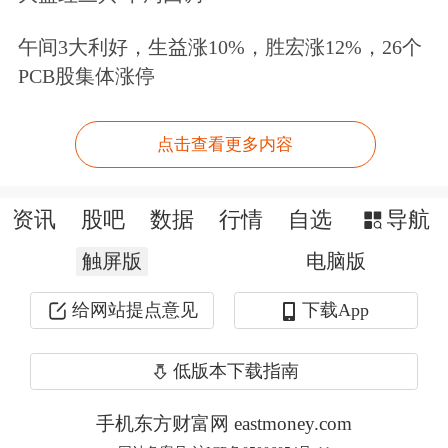
午间3大利好，生益涨10%，胜宏涨12%，26个
市场方面，截至收盘，现货黄金跌
PCB股集体涨停
0.11%，报4479.42美元/盎司，盘中涨至
4525.77美元/盎司创历史新高，随后逐
点击查看更多内容
步走低。COMEX黄金期货跌0.01%，报
4505.40美元/盎司，盘中涨至4555.10美
资讯
股吧
数据
行情
自选
导航
元/盎司，创历史新高之后回落。
触屏版
电脑版
给网站提点意见
下载App
现货
白银
涨0.62%，报71.87美元/盎司，
盘中曾涨至72.70美元/盎司创历史新
低版本下载指南
高。COMEX白银期货涨1.04%，报
手机东方财富网 eastmoney.com
71.875美元/盎司，也在盘中刷新历史高