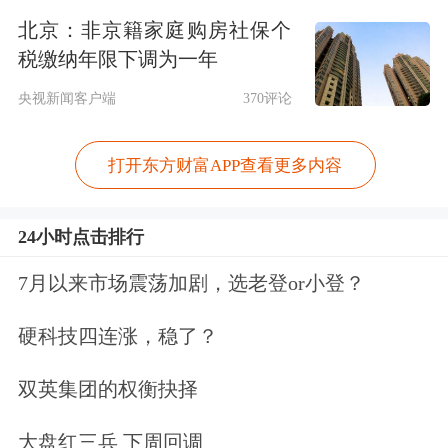
北京：非京籍家庭购房社保个
将由乌美俄三国共同运营；乌克兰将尽
税缴纳年限下调为一年
快举行选举等。
央视新闻客户端
370评论
草案涉及领土问题，但泽连斯基表示，
打开东方财富APP查看更多内容
这一点仍未解决，目前的方案包括“维
持现状”，“和平计划”签署之日的部队
24小时点击排行
部署线将被事实上承认为接触线，并由
7月以来市场震荡加剧，选老登or小登？
国际部队进行监督；在顿巴斯地区建立
硬科技四连涨，稳了？
潜在的“自由经济区”。
双英集团的权衡抉择
现货
黄金
涨穿4500美元/盎司创
历史新
大盘红三兵 下周回调
高