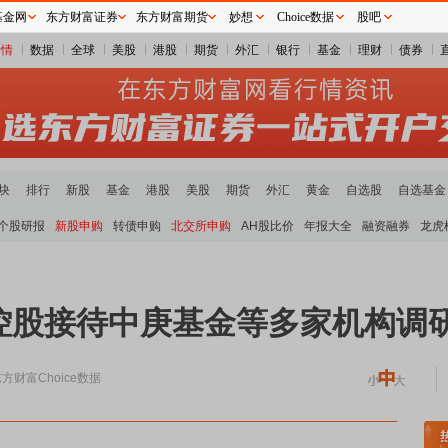
基金网
东方财富证券
东方财富期货
妙想
Choice数据
股吧
行情
数据
全球
美股
港股
期货
外汇
银行
基金
理财
债券
块
排行
新股
基金
港股
美股
期货
外汇
黄金
自选股
自选基金
个股研报
新股申购
转债申购
北交所申购
AH股比价
年报大全
融资融券
龙虎
控股接待中庚基金等多家机构调
方财富Choice数据
炭板块领涨
贵金属板块走强
半导体板块活跃
沪深资金流向
A股估值分析全览
重