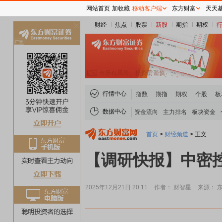
网站首页
加收藏
移动客户端
东方财富
天天
财经
焦点
股票
新股
期指
期权
关
闭
行情中心
指数
期指
期权
个股
板
数据中心
资金流向
主力排名
板块资金
首页
>
财经频道
>
正文
【调研快报】中密
2025年12月21日 20:11
作者： 财智星
来源： 东
煤