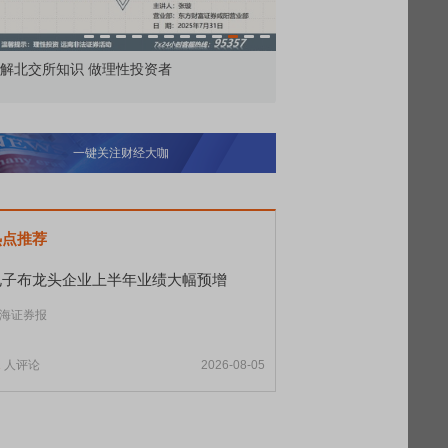
市价委托那么多种，究竟怎么用？
北交所顶格打新居然只
一键关注财经大咖
热点推荐
电子布龙头企业上半年业绩大幅预增
海证券报
1
人评论
2026-08-05