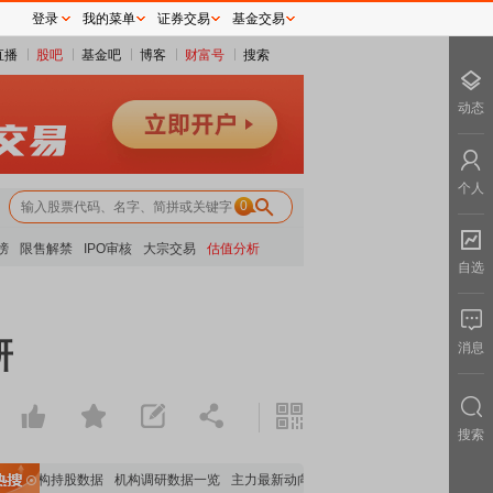
登录
我的菜单
证券交易
基金交易
直播
股吧
基金吧
博客
财富号
搜索
动态
个人
0
榜
限售解禁
IPO审核
大宗交易
估值分析
自选
研
消息
搜索
要机构持股数据
机构调研数据一览
主力最新动向
上市公司限售股解禁一览
昨日