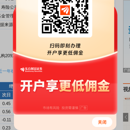
寿险公司
陈晓光,曾雪菲
基金管理公司
袁维德,邵洁,代云峰
据来源：Choice数据
机构209次调研，近十个公告日的调研回测情况如下表所示：
近一年机构调研回测
绝对收益率（%）
超额收益率（%）
视
次日
5日
10日
次日
5日
10日
0.45
0.82
2.60
-0.65
-0.46
1.40
0.56
-0.99
-7.07
0.22
0.09
-2.26
-0.11
0.08
-4.72
0.20
-0.10
-1.99
0.23
7.29
7.37
1.70
7.64
7.54