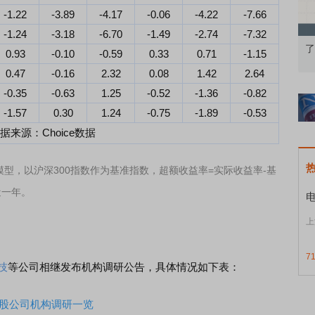
-1.22
-3.89
-4.17
-0.06
-4.22
-7.66
-1.24
-3.18
-6.70
-1.49
-2.74
-7.32
认知到特色品种
了解北交所知识 做理性投资者
0.93
-0.10
-0.59
0.33
0.71
-1.15
0.47
-0.16
2.32
0.08
1.42
2.64
-0.35
-0.63
1.25
-0.52
-1.36
-0.82
-1.57
0.30
1.24
-0.75
-1.89
-0.53
据来源：Choice数据
模型，以沪深300指数作为基准指数，超额收益率=实际收益率-基
近一年。
上
7
技
等公司相继发布机构调研公告，具体情况如下表：
A股公司机构调研一览