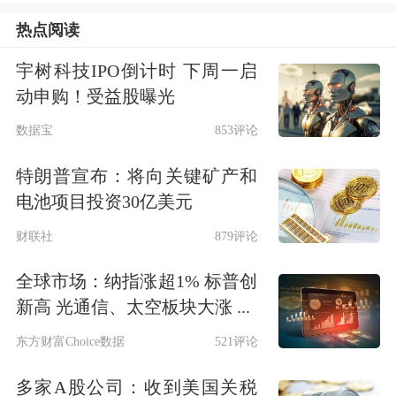
热点阅读
抛，月波动超过500亿美元已是常态。
宇树科技IPO倒计时 下周一启
由于对外国抛售的担忧，美债持有量数
动申购！受益股曝光
据今年受到了额外关注。但美国财政部
数据宝
853评论
长贝森特经常驳斥所谓的“抛售美国”言
特朗普宣布：将向关键矿产和
论。他此前表示：“我们最近看到了非
电池项目投资30亿美元
常、非常强劲的外国需求。我们的国库
财联社
879评论
券拍卖从未如此稳固，特别是来自海外
全球市场：纳指涨超1% 标普创
买家的需求。”
新高 光通信、太空板块大涨 ...
东方财富Choice数据
521评论
多家A股公司：收到美国关税