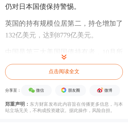
仍对日本国债保持警惕。
英国的持有规模位居第二，持仓增加了
132亿美元，达到8779亿美元。
中国是第三大美国国债持有者，10月所
持美债从7005亿美元降低至6887亿美
点击阅读全文
元，单月降幅为118亿美元。从2022年4
月起，中国的美债持仓一直低于1万亿
微信
朋友圈
微博
分享至：
美元。
郑重声明：
东方财富发布此内容旨在传播更多信息，与本
站立场无关，不构成投资建议。据此操作，风险自担。
加拿大持仓则骤降567亿美元，至4191
亿美元。美国这个近邻今年来大买大