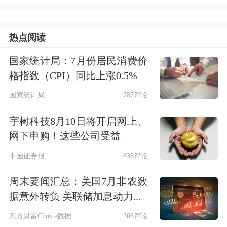
金融从“融资市场”向“财富管理市场”转
型。此外，市场化能提升金融高质量服
热点阅读
务实体经济需求的精准度，尤其是高科
国家统计局：7月份居民消费价
技企业对多样化金融工具的需求，避免
格指数（CPI）同比上涨0.5%
脱离实体的泡沫化创新。
国家统计局
787评论
二是法治化。“市场和金融稳定的核心
宇树科技8月10日将开启网上、
在于预期管理，缺乏稳定预期将导致市
网下申购！这些公司受益
场混乱，而预期的基础在于完善的法治
中国证券报
836评论
体系。”吴晓求表示，法治不仅体现在
周末要闻汇总：美国7月非农数
法律条文上，也贯穿于作为现代金融核
据意外转负 美联储加息动力...
心与基础的资本市场运行之中。当前，
东方财富Choice数据
206评论