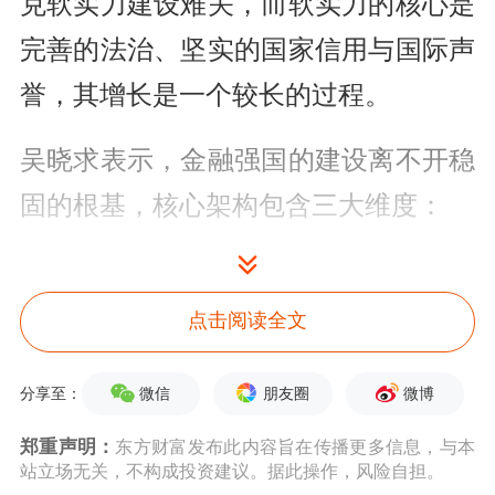
克软实力建设难关，而软实力的核心是
完善的法治、坚实的国家信用与国际声
誉，其增长是一个较长的过程。
吴晓求表示，金融强国的建设离不开稳
固的根基，核心架构包含三大维度：
一是市场化。“市场化的关键在于通过
市场力量优化金融资产结构、提升金融
点击阅读全文
功能。”吴晓求表示，过去金融功能较
微信
朋友圈
微博
分享至：
为单一，以传统融资服务为主。而近年
郑重声明：
东方财富发布此内容旨在传播更多信息，与本
来，证券化金融资产规模的扩大，推动
站立场无关，不构成投资建议。据此操作，风险自担。