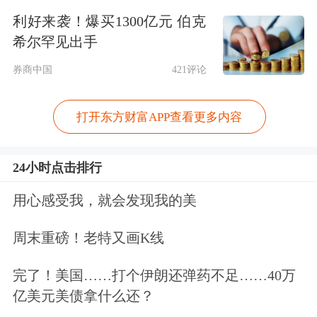
我国金融法治建设仍有待加强，资本市
利好来袭！爆买1300亿元 伯克
希尔罕见出手
场中出现的上市公司“埋雷”、中介机
券商中国
421评论
构“助雷”等现象，制约了市场的健康发
展。这些问题的根源在于违法成本低、
打开东方财富APP查看更多内容
收益高，法治约束不足。为此，需系统
性修改法律体系，从制度层面筑牢法治
24小时点击排行
根基，切实巩固市场信心。
用心感受我，就会发现我的美
三是国际化。“中国的金融必须坚定不
周末重磅！老特又画K线
移地走国际化道路。”吴晓求认为，金
完了！美国……打个伊朗还弹药不足……40万
融强国的重要标志在于其货币、市场与
亿美元美债拿什么还？