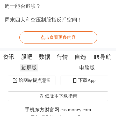
定价体系对全球产生的全方位影响，我
周一能否追涨？
国应当主动拓展国际金融市场，以谋求
周末四大利空压制股指反弹空间！
更广泛的影响力。
基于此，吴晓求表示，金融强国建设需
点击查看更多内容
聚焦两大核心支柱，精准发力：
资讯
股吧
数据
行情
自选
导航
第一个支柱是人民币市场化与国际
触屏版
电脑版
化。“市场化是国际化的起点，而一国
给网站提点意见
下载App
货币的最终价值取决于其国际化程度，
尤其体现在国际储备市场的影响力和份
低版本下载指南
额上，这反映了国际投资者对该国经济
手机东方财富网 eastmoney.com