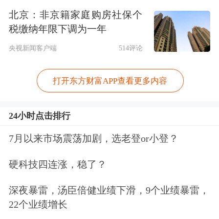
查检测？
北京：非京籍家庭购房社保个
税缴纳年限下调为一年
文章中，上海消保委还指出，消费者在
央视新闻客户端
514评论
市场上用每瓶50元-60元的价格，买到
每瓶采购价只有3元-4元的涉事产
打开东方财富APP查看更多内容
品，“其中竟然还没有一点一滴的南极
磷虾油，相关经营者的诚信意识和社会
24小时点击排行
责任在哪里？”面对健康功能性食品市
7月以来市场震荡加剧，选老登or小登？
场中的此类乱象，上海消保委认为，像
硬科技四连涨，稳了？
南极磷虾油这样的问题产品出现在市场
深夜暴雷，汤臣倍健业绩下滑，9个业绩暴雷，
上，不仅损害广大消费者的合法权益，
22个业绩增长
也会对提振消费信心产生较大影响。