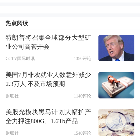
涉事产品。
热点阅读
特朗普将召集全球部分大型矿
上海消保委发文称，这场涉嫌制假售假
业公司高管开会
的“游戏”中，究竟谁是主谋？谁是最大
CCTV国际时讯
1350评论
的受益者？北京同仁堂（四川）健康药
美国7月非农就业人数意外减少
业作为一家长期从事健康功能性食品等
2.3万人 不及市场预期
产品经营的企业，其对于涉事产品采购
财联社
1140评论
价格远低于南极磷虾油原材料正常成本
美股光模块黑马计划大幅扩产
一节，为何没有怀疑？公司在进货验收
全力押注800G、1.6Tb产品
时，为何未对磷虾油的含量进行重点抽
财联社
1540评论