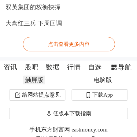
双英集团的权衡抉择
大盘红三兵 下周回调
点击查看更多内容
资讯
股吧
数据
行情
自选
导航
触屏版
电脑版
南都此前报道，近日，上海市消保委公
给网站提点意见
下载App
众号发文称，经检测，一款标称“北京
低版本下载指南
同仁堂99%高纯南极磷虾油”的产品，
手机东方财富网 eastmoney.com
检测结果显示该款产品磷脂含量为0。