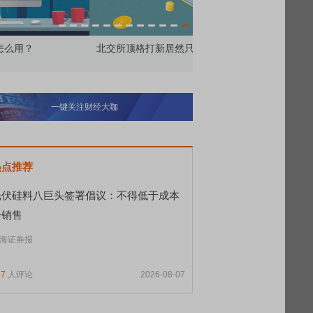
交所顶格打新居然只能中碎股
敢为——比亚迪智能化战
一键关注财经大咖
热点推荐
光伏硅料八巨头签署倡议：不得低于成本
价销售
海证券报
57
人评论
2026-08-07