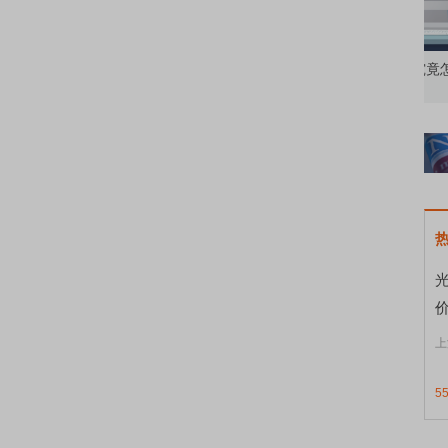
资者
市价委托那么多种，究竟怎么用？
北
上
5