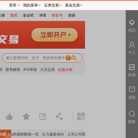
登录
我的菜单
证券交易
基金交易
直播
股吧
基金吧
博客
财富号
搜索
动态
个人
1
榜
限售解禁
IPO审核
大宗交易
估值分析
自选
消息
搜索
据
机构调研数据一览
主力最新动向
上市公司限售股解禁一览
昨日涨停
电力板