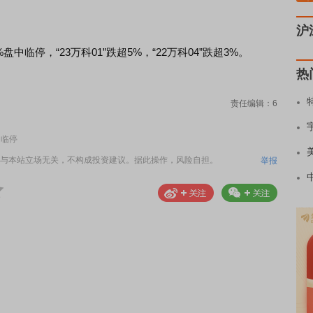
沪
中临停，“23万科01”跌超5%，“22万科04”跌超3%。
热
责任编辑：6
中临停
与本站立场无关，不构成投资建议。据此操作，风险自担。
举报