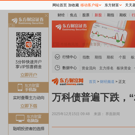
网站首页
加收藏
移动客户端
东方财富
天天
财经
焦点
股票
新股
期指
期权
关
闭
行情中心
指数
期指
期权
个股
板
数据中心
资金流向
主力排名
板块资金
首页
>
财经频道
>
正文
万科债普遍下跌，“2
2025年12月15日 09:48
来源： 界面新闻
稀土板块领涨