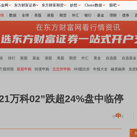
基金网
东方财富证券
东方财富期货
妙想
Choice数据
股吧
行情
数据
全球
美股
港股
期货
外汇
银行
基金
理财
债券
块
排行
新股
基金
港股
美股
期货
外汇
黄金
自选股
自选基金
个股研报
新股申购
转债申购
北交所申购
AH股比价
年报大全
融资融券
龙虎
1万科02”跌超24%盘中临停
元件板块走强
半导体板块活跃
沪深资金流向
A股估值分析全览
重要机构持股数