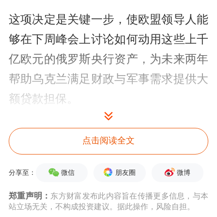
这项决定是关键一步，使欧盟领导人能
够在下周峰会上讨论如何动用这些上千
亿欧元的俄罗斯央行资产，为未来两年
帮助乌克兰满足财政与军事需求提供大
额贷款担保。
科斯塔补充说：“下一步就是如何确保
点击阅读全文
乌克兰在2026—2027年的财政需
求。”他将主持12月18日的欧盟峰会。
微信
朋友圈
微博
分享至：
这一举措还意味着，任何结束战争的谈
郑重声明：
东方财富发布此内容旨在传播更多信息，与本
站立场无关，不构成投资建议。据此操作，风险自担。
判若涉及资产处置，必须经欧盟各国同