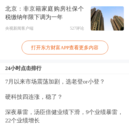
目前，在欧洲冻结的约2100亿欧元俄罗
北京：非京籍家庭购房社保个
斯资产中，有约1850亿欧元存放在位于
税缴纳年限下调为一年
比利时布鲁塞尔的欧洲清算
银行
。而欧
央视新闻客户端
527评论
盟委员会眼下正在推进以俄罗斯被冻结
打开东方财富APP查看更多内容
资产作担保，向乌克兰提供“赔偿贷
款”。
24小时点击排行
匈牙利和斯洛伐克反对为乌克兰提供更
7月以来市场震荡加剧，选老登or小登？
多援助，而周五的决定将阻止它们叫停
硬科技四连涨，稳了？
制裁续期，从而为动用俄罗斯资产清除
深夜暴雷，汤臣倍健业绩下滑，9个业绩暴雷，
障碍。此前这些资产需要成员国每隔6
22个业绩增长
个月投票决定是否续期冻结。