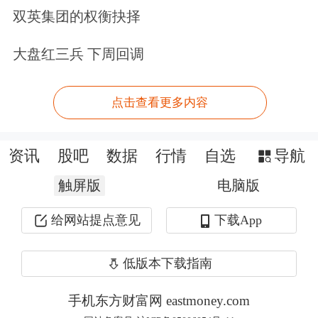
双英集团的权衡抉择
匈牙利总理欧尔班表示，该决定意味着
大盘红三兵 下周回调
欧盟的法治终结，欧盟领导人把自己置
于规则之上。
点击查看更多内容
斯洛伐克总理菲佐指出，他不会支持任
资讯
股吧
数据
行情
自选
导航
何“涉及未来数年为乌克兰承担军事支
触屏版
电脑版
出的举措”。他警告称，动用被冻结的
给网站提点意见
下载App
俄罗斯资产可能直接危及美国的和平努
力。
低版本下载指南
欧盟委员会则强调，战争已大幅推升能
手机东方财富网 eastmoney.com