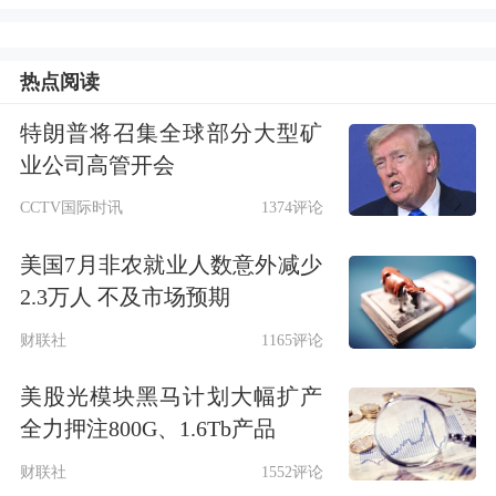
意。
热点阅读
此前曝光的一份由美俄特使制定的28点
特朗普将召集全球部分大型矿
计划提出，应将被冻结资产分配给乌克
业公司高管开会
兰、俄罗斯和美国。但乌克兰及其欧洲
CCTV国际时讯
1374评论
支持者已否决了该方案。
美国7月非农就业人数意外减少
2.3万人 不及市场预期
法国外长让-诺埃尔·巴罗指出：“此次欧
财联社
1165评论
盟的决定意味着，这些俄罗斯资产的用
美股光模块黑马计划大幅扩产
途将由欧洲人自己决定，而不会由别人
全力押注800G、1.6Tb产品
替代(指美俄两国)。”
财联社
1552评论