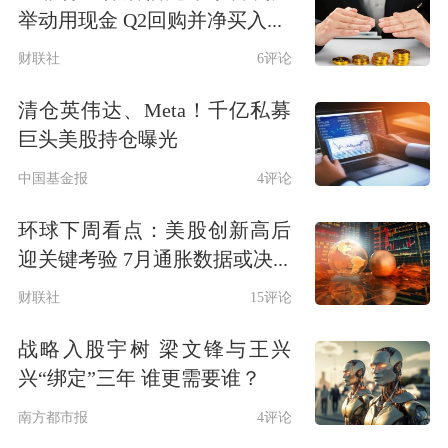
举动用现金 Q2回购并净买入...
财联社
6评论
清仓英伟达、Meta！千亿私募
巨头美股持仓曝光
中国基金报
4评论
环球下周看点：美股创新高后
迎关键考验 7月通胀数据或决...
财联社
15评论
战略入股宇树 梁文锋与王兴
兴“绑定”三年 谁更需要谁？
南方都市报
4评论