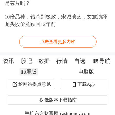
是芯片吗？
10倍品种，错杀到极致，宋城演艺，文旅演绎
龙头股价竟跌回12年前
分析师指出：“甲骨文未能实现其不久
点击查看更多内容
前立下的目标，这让市场质疑其兑现未
来承诺的能力。”
资讯
股吧
数据
行情
自选
导航
触屏版
电脑版
甲骨文的财报重新点燃了市场对科技股
给网站提点意见
下载App
估值的担忧，尤其是巨额AI基础设施投
入是否能带来回报，使得11月以来的那
低版本下载指南
段剧烈波动再次浮现。
手机东方财富网 eastmoney.com