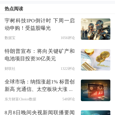
1%，原因就是甲骨文业绩爆雷了，重
热点阅读
新引发了市场对AI泡沫的担忧。
宇树科技IPO倒计时 下周一启
动申购！受益股曝光
作为AI投资热潮风向标的甲骨文股价一
数据宝
1056评论
度暴跌16%，盘初市值蒸发1020亿美
元，此前其云业务收入不及预期，公司
特朗普宣布：将向关键矿产和
电池项目投资30亿美元
还将2026年的资本支出指引大幅上调
财联社
1322评论
150亿美元至500亿美元。
全球市场：纳指涨超1% 标普创
该公司公布的财季收入为161亿美元，
新高 光通信、太空板块大涨 ...
同比增长14%，整体云收入增长34%。
东方财富Choice数据
548评论
调整后营业利润为67亿美元，增长
8月8日晚间央视新闻联播要闻