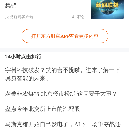
10%。反映甲骨文公司来自AI公司业务
集锦
的云基础设施收入为41亿美元，略低于
央视新闻客户端
41评论
分析师的预期。
打开东方财富APP查看更多内容
财报显示，甲骨文本季度资本支出达到
120亿美元，比市场预期高出44%。整
24小时点击排行
体收入、经营利润以及与AI相关的云基
宇树科技破发？笑的合不拢嘴。进来了解一下
具身智能的未来。
础设施收入均低于预期。
老美非农爆雷 北京楼市松绑 这周要干大事？
盘点今年北交所上市的汽配股
马斯克都开始自己发电了，AI下一场争夺战还