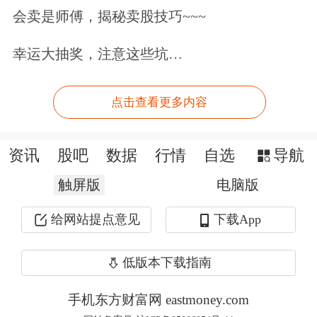
票，是否存在内幕交易嫌疑，未来6个
会卖是师傅，揭秘卖股技巧~~~
月内是否存在减持计划，并须报备内幕
幸运大抽奖，注意这些坑…
信息知情人名单。
点击查看更多内容
事实上，2023年12月21日，蓝盾光电控
股股东、实控人袁永刚的一致行动人安
资讯
股吧
数据
行情
自选
导航
徽高新金通安益二期创业投资基金（有
触屏版
电脑版
限合伙）（下称“金通安益二期”）等通
给网站提点意见
下载App
过协议转让方式合计套现2.21亿元，转
让价高达33.55元/股，占公司总股本
低版本下载指南
5%。2024年1月8日，袁永刚及一致行
手机东方财富网 eastmoney.com
动人又披露拟减持不超过3%股份的计