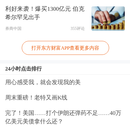
5142.86%。而2022年和2023年前三季
利好来袭！爆买1300亿元 伯克
度，上海星思半导体却连续亏损，合计
希尔罕见出手
亏损超过8亿元。
券商中国
355评论
这项高溢价的跨界投资随即引来交易所
打开东方财富APP查看更多内容
关注。
24小时点击排行
2024年1月2日，深交所向蓝盾光电下发
用心感受我，就会发现我的美
关注函，要求说明该项融资的筹划过
程、关键决策环节及参与人员，并要求
周末重磅！老特又画K线
核查公司董监高、持股5%以上股东及
完了！美国……打个伊朗还弹药不足……40万
其直系亲属在前6个月是否买卖公司股
亿美元美债拿什么还？