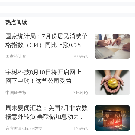
体，相关芯片主要应用于5G CPE、卫
星智能手机原型机、低轨卫星通信终
热点阅读
端、卫星物联终端、卫星联测终端等产
国家统计局：7月份居民消费价
格指数（CPI）同比上涨0.5%
品上，双方主营业务相关性较弱。
国家统计局
700评论
蓝盾光电与上海星思半导体的关联可以
宇树科技8月10日将开启网上、
追溯至2023年。2023年12月29日，蓝盾
网下申购！这些公司受益
光电宣布以1.8亿元自有资金参与上海
中国证券报
716评论
星思半导体的新一轮融资，预计取得约
周末要闻汇总：美国7月非农数
5%股权。按相应比例换算，上海星思
据意外转负 美联储加息动力...
半导体投后估值约36亿元，增值率高达
东方财富Choice数据
146评论