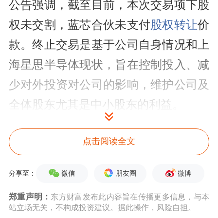
公告强调，截至目前，本次交易项下股
权未交割，蓝芯合伙未支付
股权转让
价
款。终止交易是基于公司自身情况和上
海星思半导体现状，旨在控制投入、减
少对外投资对公司的影响，维护公司及
全体股东尤其是中小股东的利益。
蓝盾光电于2020年8月登陆创业板，主
点击阅读全文
营业务为高端分析测量仪器的研制和生
产、
软件开发
、数据应用及服务，产品
微信
朋友圈
微博
分享至：
和服务主要用于环境监测、气象观测等
郑重声明：
东方财富发布此内容旨在传播更多信息，与本
站立场无关，不构成投资建议。据此操作，风险自担。
领域；而成立于2020年的上海星思半导