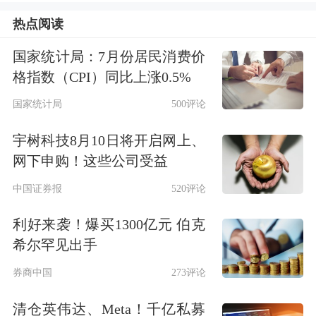
进军磷酸铁锂路线
热点阅读
将
汽车
电池
产线改造为储能产线
国家统计局：7月份居民消费价
格指数（CPI）同比上涨0.5%
三星SDI介绍，前述订单的磷酸铁锂电
国家统计局
500评论
池将在三星SDI美国工厂生产。为满足
宇树科技8月10日将开启网上、
当地需求，三星SDI已将部分供应电动
网下申购！这些公司受益
汽车的生产线转为储能系统电池生产
中国证券报
520评论
线。
利好来袭！爆买1300亿元 伯克
希尔罕见出手
产品形态方面，三星SDI用于储能系统
券商中国
273评论
的方形磷酸铁锂电池集成在一个20英尺
清仓英伟达、Meta！千亿私募
的集装箱内，该产品命名为SAMSUNG