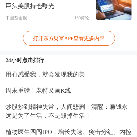
巨头美股持仓曝光
Battery Box（SBB）2.0。这是一款一体
中国基金报
130评论
化储能解决方案，在安装方面提供了更
强的便携性和用户便利性。
打开东方财富APP查看更多内容
历史上，三星SDI曾在2023年以其旗舰
24小时点击排行
NCA电池（
镍
钴
铝
酸锂三元电池）推出
用心感受我，就会发现我的美
了第一代SBB。
周末重磅！老特又画K线
不过，这次三星SDI方面称，这份磷酸
炒股炒到精神失常，人间悲剧！清醒：赚钱永
铁锂电池订单对传统上专注于三元电池
远是为了生活，不是毁掉生活！
的三星SDI而言，是一个重要的里程
植物医生四闯IPO：增长失速、突击分红、内控
碑。公司有望通过将产品组合扩展至磷