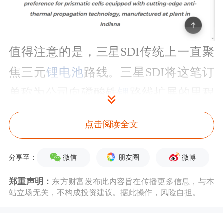
值得注意的是，三星SDI传统上一直聚
焦三元
锂电池
路线。三星SDI将这笔订
单称为公司向磷酸铁
锂
路线扩展的里程
碑，并且表达了借助磷酸铁锂电池进一
点击阅读全文
步拓展美国储能市场的“雄心”。
微信
朋友圈
微博
分享至：
最近，全球磷酸铁锂储能订单不断，如
郑重声明：
阳光电源
所言，“全球需求从‘点
东方财富发布此内容旨在传播更多信息，与本
站立场无关，不构成投资建议。据此操作，风险自担。
状’变‘遍地开花’”。