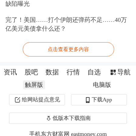
缺陷曝光
酸铁锂技术，加强差异化的技术优势，
完了！美国……打个伊朗还弹药不足……40万
并进一步加速其方形储能电池的全球扩
亿美元美债拿什么还？
张。
点击查看更多内容
作为磷酸铁锂技术“后来者”，三星SDI
介绍了其相关技术进展。通过多年来为
资讯
股吧
数据
行情
自选
导航
提升磷酸铁锂竞争力所进行的研发努
触屏版
电脑版
力，其已通过应用差异化的负极材料和
给网站提点意见
下载App
电极工艺，克服了能量密度较低的劣
势，同时最大限度地提升了安全性和价
低版本下载指南
格竞争力。此外产品还采用了公司专有
手机东方财富网 eastmoney.com