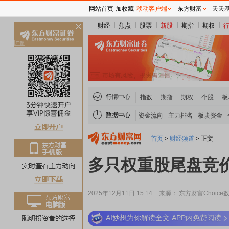
网站首页
加收藏
移动客户端
东方财富
天天
财经
焦点
股票
新股
期指
期权
关
闭
行情中心
指数
期指
期权
个股
板
数据中心
资金流向
主力排名
板块资金
首页
>
财经频道
>
正文
多只权重股尾盘竞价
2025年12月11日 15:14
来源： 东方财富Choice
AI妙想为你解读全文 APP内免费阅读
稀土