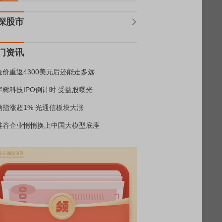
深股市
门资讯
金价重返4300美元后还能走多远
宇树科技IPO倒计时 受益股曝光
纳指涨超1% 光通信板块大涨
硅谷企业悄悄换上中国大模型底座