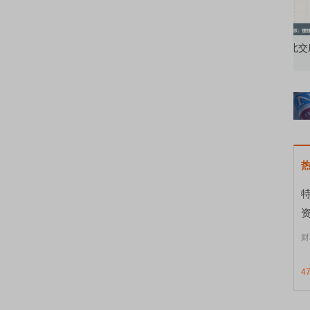
知到特色品种
了解北交所知识 做理性投资者
市
资
财
4