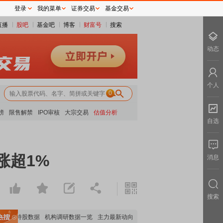
登录
我的菜单
证券交易
基金交易
直播
股吧
基金吧
博客
财富号
搜索
动态
个人
0
榜
限售解禁
IPO审核
大宗交易
估值分析
自选
涨超1%
消息
搜索
机构持股数据
机构调研数据一览
主力最新动向
上市公司限售股解禁一览
昨日涨