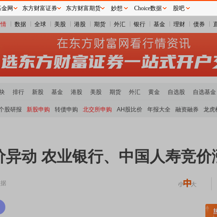
基金网
东方财富证券
东方财富期货
妙想
Choice数据
股吧
行情
数据
全球
美股
港股
期货
外汇
银行
基金
理财
债券
块
排行
新股
基金
港股
美股
期货
外汇
黄金
自选股
自选基金
个股研报
新股申购
转债申购
北交所申购
AH股比价
年报大全
融资融券
龙虎
异动 农业银行、中国人寿竞价
数据
板块领涨
元件板块走强
半导体板块活跃
沪深资金流向
A股估值分析全览
重要