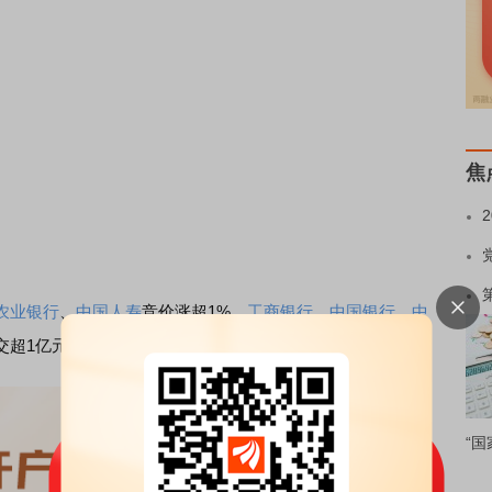
焦
农业银行
、
中国人寿
竞价涨超1%，
工商银行
、
中国银行
、
中
交超1亿元。
“国