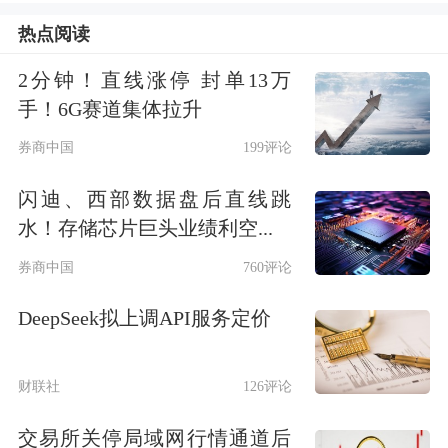
11月份CPI环比微跌0.1%（前值
热点阅读
0.2%），同比上涨0.7%（前值
2分钟！直线涨停 封单13万
0.2%），其中翘尾因素较上月改善约
手！6G赛道集体拉升
0.6个百分点。整体来看翘尾因素叠加
券商中国
199评论
食品拖累减弱是CPI回升主因
。食品价
闪迪、西部数据盘后直线跳
格环比上涨0.3%（前值0.7%），过去五
水！存储芯片巨头业绩利空...
年环比均值为-0.4%；同比下降2.9%(前
券商中国
760评论
值-4.4%)，影响CPI同比下降约0.54个百
DeepSeek拟上调API服务定价
分点。非食品价格环比上涨0.2%（前
值-0.1%），过去五年环比均值为
财联社
126评论
0.1%。
核心CPI环比微跌0.1%，同比上
交易所关停局域网行情通道后