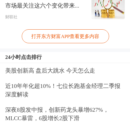
涨1.2%。
市场最关注这六个变化带来...
财联社
鲜菜价格上涨仍是食品CPI的主要贡
献，猪肉仍是拖累项
：11月鲜菜价格环
打开东方财富APP查看更多内容
比上涨7.2%，远高于过去五年的季节性
水平。
本轮蔬菜价格上涨的主要原因是
24小时点击排行
多重气候因素导致的蔬菜短期供应不
美股创新高 盘后大跳水 今天怎么走
足，且南北方产区都受到了影响
。同时
近10年年化超10%！七位长跑基金经理二季报
11月上旬气温偏低，推高了生产及
物流
深度解读
保鲜成本，且产地转换期间供应衔接不
深夜8股发中报，创新药龙头暴增627%，
畅，共同推动了蔬菜价格的显著上涨。
MLCC暴雷，6股增长2股下滑
猪肉方面，自9月生猪产能座谈会召开