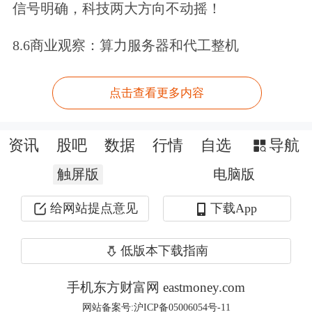
信号明确，科技两大方向不动摇！
后，养殖企业加快出栏节奏，市场供给
8.6商业观察：算力服务器和代工整机
偏多，对猪价形成下行压力。短期内需
关注腌腊需求启动后对猪价的提振作
点击查看更多内容
用。
从长期来看，能繁母猪的去化从10
月份已开启，考虑到母猪生长繁育的周
资讯
股吧
数据
行情
自选
导航
期，猪价在明年下半年有望开启上行态
触屏版
电脑版
势
。但在明年上半年，猪价对食品CPI
给网站提点意见
下载App
的拖累或将延续，且明年更换基期或将
低版本下载指南
放大这一波动。
手机东方财富网 eastmoney.com
非食品项主要受服务、能源价格拖累，
网站备案号:沪ICP备05006054号-11