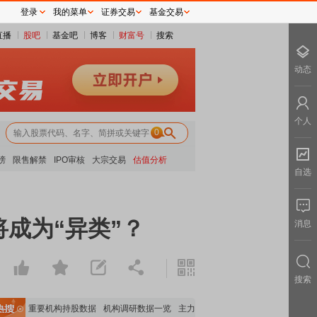
登录
我的菜单
证券交易
基金交易
直播
股吧
基金吧
博客
财富号
搜索
动态
个人
0
榜
限售解禁
IPO审核
大宗交易
估值分析
自选
成为“异类”？
消息
搜索
全览
重要机构持股数据
机构调研数据一览
主力最新动向
上市公司限售股解禁一