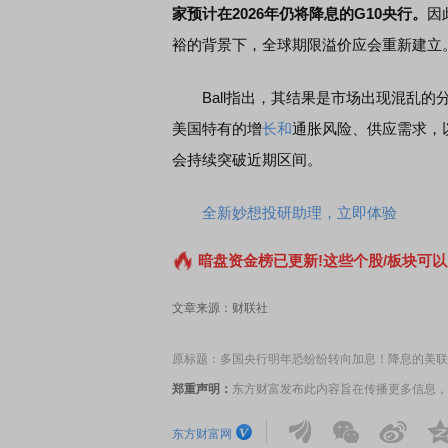
家预计在2026年仍将降息的G10央行。
因
裕的背景下，全球期限溢价应会重新建立
Ball指出，其结果是市场出现混乱的
美国特有的增
长和
通胀风险、供应需求，
会持续突破近期区间。
全新妙想投研助理，立即体验
暗盘资金榜已更新!这些个股/板块可以
文章来源：财联社
原标题：多国央行明年恐纷纷转向加息！降息的美联
郑重声明：
东方财富发布此内容旨在传播更多信息，
东方财富网