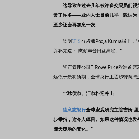
这导致在过去几年被许多交易员们视
常了许多——业内人士目前几乎一致认为，
至少还会再加息一次……
道明
证券
分析师Pooja Kumra
并补充道：“鹰派声音日益高涨。”
资产管理公司T Rowe Price欧洲首席宏
远低于最初预期，全球央行正逐步转向鹰
全球债市、汇市料迎冲击
德意志银行
全球宏观研究主管吉姆·
步举措，这令人瞩目。如果这种情况也发
翻天覆地的变化。”