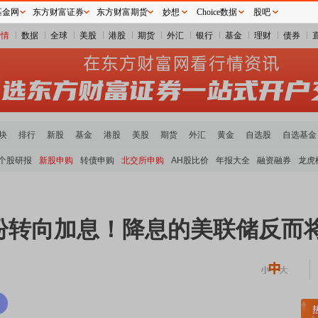
基金网
东方财富证券
东方财富期货
妙想
Choice数据
股吧
行情
数据
全球
美股
港股
期货
外汇
银行
基金
理财
债券
块
排行
新股
基金
港股
美股
期货
外汇
黄金
自选股
自选基金
个股研报
新股申购
转债申购
北交所申购
AH股比价
年报大全
融资融券
龙虎
纷转向加息！降息的美联储反而将
稀土板块领涨
元件板块走强
半导体板块活跃
沪深资金流向
A股估值分析