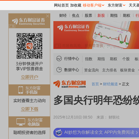
网站首页
加收藏
移动客户端
东方财富
天天
财经
焦点
股票
新股
期指
期权
关
闭
行情中心
指数
期指
期权
个股
板
数据中心
资金流向
主力排名
板块资金
首页
>
财经频道
>
正文
多国央行明年恐纷
2025年12月10日 08:50
来源： 财联社
AI妙想为你解读全文 APP内免费阅读