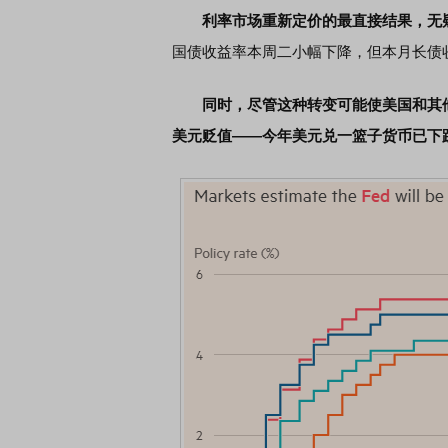
利率市场重新定价的最直接结果，无
国债收益率本周二小幅下降，但本月长债
EDMI K90 至尊版 新品发布会
首席连线｜东方财富证券陈
风，将吹向何处
同时，尽管这种转变可能使美国和其
美元贬值——今年美元兑一篮子货币已下