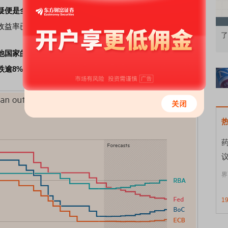
疑便是全球长债收益率走高。
尽管美国、欧洲、英国和日本
收益率已大幅上升。
果：A股再平衡的
债券知识通识：从基础认知到特色品种
了
他国家的利率趋近，但借贷成本走向的分化，未来可能加剧
跌逾8%。
界
1