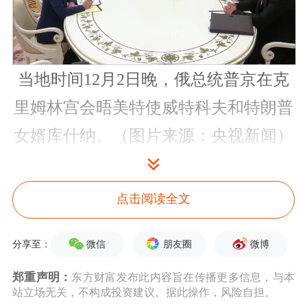
当地时间12月2日晚，俄总统普京在克
里姆林宫会晤美特使威特科夫和特朗普
女婿库什纳。（图片来源：央视新闻）
乌沙科夫表示，俄方希望，俄军的成功
点击阅读全文
将让欧洲和乌克兰展现出“对当前事态
更恰当的态度和认知”。
微信
朋友圈
微博
分享至：
乌沙科夫还指出，乌方已拒绝继续伊斯
郑重声明：
东方财富发布此内容旨在传播更多信息，与本
站立场无关，不构成投资建议。据此操作，风险自担。
坦布尔进程，目前只有俄美在进行关于