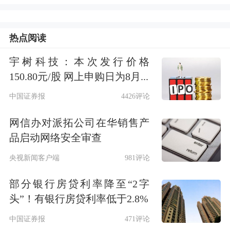
乌克兰问题的谈判。他还称，欧盟拒绝
与俄罗斯进行接触，因此俄罗斯未同欧
热点阅读
洲进行谈判，但俄方愿意与之谈判，对
宇树科技：本次发行价格
150.80元/股 网上申购日为8月...
讨论所有问题持开放立场。
中国证券报
4426评论
新华社消息，乌克兰总统泽连斯基2日
网信办对派拓公司在华销售产
深夜在社交媒体发文说，
停战没有简单
品启动网络安全审查
的解决方案，领土、俄罗斯被冻结资产
央视新闻客户端
981评论
和安全保障这三大议题“最为敏感且至
部分银行房贷利率降至“2字
关重要”。
头”！有银行房贷利率低于2.8%
中国证券报
471评论
在解决俄乌问题上，泽连斯基表示，
重