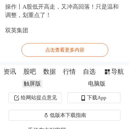
操作丨A股低开高走，又冲高回落！只是温和
障，这也是由法国和英国主导、旨在为
调整，划重点了！
乌克兰提供安全保障的“志愿联盟”讨论
双英集团
的议题之一。乌方将与各方继续就解决
这三大议题而努力。
点击查看更多内容
每日经济新闻
综合
央视新闻、新华社
资讯
股吧
数据
行情
自选
导航
新客户免费领取多重好礼>>
触屏版
电脑版
文章来源：每日经济新闻
给网站提点意见
下载App
原标题：普京与美代表讨论了乌克兰加入北约问题！泽连斯基：停
战没有简单解决方案
低版本下载指南