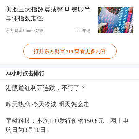
要的是“一切做到公平和公开”，“不背
美股三大指数震荡整理 费城半
导体指数走强
着乌克兰搞诡计”，“不在没有乌克兰参
东方财富Choice数据
331评论
与的情况下做出任何事关乌克兰和乌克
兰未来的决定”。
打开东方财富APP查看更多内容
关于欧洲冻结的俄罗斯资产，泽连斯基
24小时点击排行
表示，乌方无法代替欧洲领导人发表意
港股通红利五连跌，不行了？
见，但他认为欧洲领导人可以对乌方观
点给予支持。
昨天热恋 今天冷淡 明天怎么走
宇树科技：本次IPO发行价格150.8元，网上申
关于安全保障，乌方期待美国、欧洲和
购日为8月10日！
其他国家领导人提供强有力的安全保