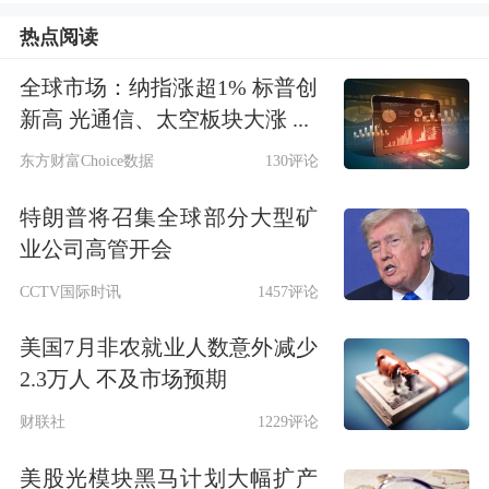
热点阅读
全球市场：纳指涨超1% 标普创
近日，某机构组织的菁英分析师评选结
新高 光通信、太空板块大涨 ...
果显示，国投证券研究团队（徐慧雄、
东方财富Choice数据
130评论
夏心怡、何冠男、者斯琪、杨颖）获得
特朗普将召集全球部分大型矿
新能源汽车与零部件行业菁英分析师第
业公司高管开会
三名。
CCTV国际时讯
1457评论
美国7月非农就业人数意外减少
2.3万人 不及市场预期
财联社
1229评论
美股光模块黑马计划大幅扩产