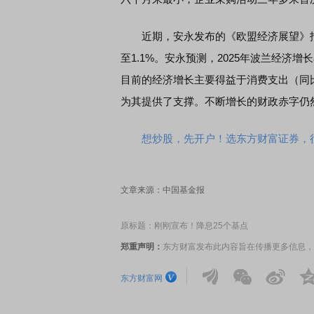
近期，安永发布的《欧盟经济展望》报告显示
EDMI K90 至尊版 新品发布会
首席连线｜东方财富证券陈
至1.1%。安永预测，2025年波兰经济增长率
风，将吹向何处
目前的经济增长主要得益于消费支出（同比
为其提供了支撑。不断增长的财政赤字仍然
想炒股，先开户！选东方财富证券，行
文章来源：中国基金报
原标题：刚刚宣布！降息25个基点
郑重声明：
东方财富发布此内容旨在传播更多信息，
东方财富网