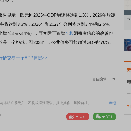
，欧元区2025年GDP增速将达到1.3%，2026年放缓
果：A股再平衡的
债券知识通识：从基础认知到特色品种
了
将达到3.3%，2026年和2027年分别将达到3.4%和2.5%。
增长3%~3.4%），而实际工资增
长和
消费者信心的改善也
是一个挑战，到2028年，公共债务可能超过GDP的70%。
情交易一个APP搞定>>
责任编辑：126
上
与本站立场无关，不构成投资建议。据此操作，风险自担。
举报
7