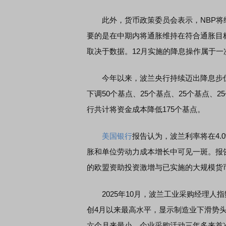
此外，货币政策委员会表示，NBP将
要的是在中期内将通胀维持在符合通胀目
取决于数据。12月实施的降息操作属于一次
今年以来，波兰央行持续迈出降息步伐。
下调50个基点、25个基点、25个基点、2
行共计将资金成本降低175个基点。
美国银行
报告认为，波兰利率将在4
胀和单位劳动力成本增长中可见一斑。报
的欧盟资助投资激增与已实施的大规模货
2025年10月，波兰工业采购经理人指数（
创4月以来最高水平，显示制造业下滑势
六个月来最小，企业采购活动三年多来首