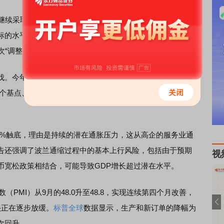
继续采取一切必要行动以确保宏观经济和金融稳定，其中首
标的水平。NBP可能会在外汇市场进行干预，进一步的决策
“调整”。
今年5月、7月、9月、10月和11月，波兰央行将利率分别
5个基点、25个基点。此次降息生效后，2025年全年，波兰央
.0%触底，理由是持续的潜在通胀压力，这从高企的服务业通
告还强调了波兰通缩过程中的基本上行风险，包括由于预期
视
币宽松政策相结合，可能导致GDP增长超过潜在水平。
PMI）从9月的48.0升至48.8，实现连续第四个月改善，
头正在逐步放缓。
标普全球
数据显示，生产和新订单的降幅为
次回升。