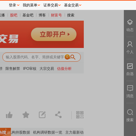
登录
我的菜单
证券交易
基金交易
直播
股吧
基金吧
博客
财富号
搜索
动态
个人
0
榜
限售解禁
IPO审核
大宗交易
估值分析
自选
消息
搜索
重要机构持股数据
机构调研数据一览
主力最新动向
上市公司限售股解禁一览
昨