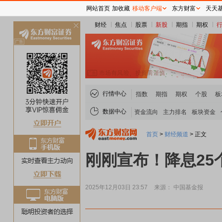
网站首页
加收藏
移动客户端
东方财富
天天
财经
焦点
股票
新股
期指
期权
关
闭
行情中心
指数
期指
期权
个股
板
数据中心
资金流向
主力排名
板块资金
首页
>
财经频道
>
正文
刚刚宣布！降息25
2025年12月03日 23:57
来源： 中国基金报
煤