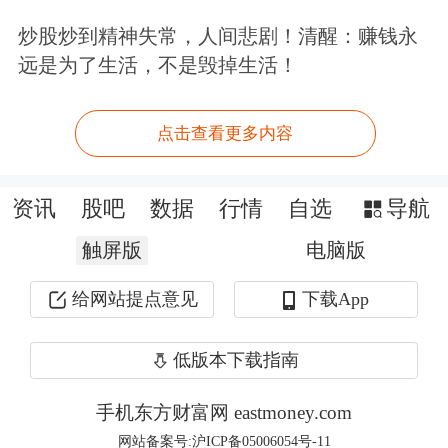
品、制造设备和仪器。
炒股炒到精神失常，人间悲剧！清醒：赚钱永
远是为了生活，不是毁掉生活！
综合
券商研报来看，培育钻石受到市场
追捧的原因，在于其高热导率、高硬度
点击查看更多内容
等优异物理化学特性，使得其在半导
资讯
股吧
数据
行情
自选
导航
体、
航天航空
、量子计算等领域的需求
触屏版
电脑版
越来越强劲。
给网站提点意见
下载App
开源证券分析师诸海滨在最新研报中明
确表示，中国超硬材料行业已全球领
低版本下载指南
先，未来将向高端化、精品化发展。
手机东方财富网 eastmoney.com
网站备案号:沪ICP备05006054号-11