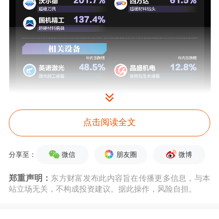
点击阅读全文
周三(12月3日)，
培育钻石
概念股逆势大
微信
朋友圈
微博
分享至：
涨近3%。个股方面，
四方达
涨超15%，
郑重声明：
东方财富发布此内容旨在传播更多信息，与本
惠丰钻石
涨超10%，
黄河旋风
涨停，
力
站立场无关，不构成投资建议。据此操作，风险自担。
量钻石
、
沃尔德
等跟涨。