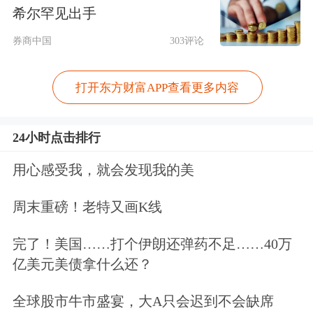
引50000+专业观众，1000+行业CEO，
希尔罕见出手
2000+终端用户参与。
券商中国
303评论
据介绍，第九届国际碳材料大会暨产业
打开东方财富APP查看更多内容
展览会将围绕
半导体
、
新能源
、高端装
备等战略新兴和未来产业，展示宽禁带
24小时点击排行
半导体、超精密加工工具、
汽车
/
无人
用心感受我，就会发现我的美
机
零部件、碳陶制动盘、光伏热场、电
周末重磅！老特又画K线
芯、硅碳、硬碳、电容炭、
碳纤维
及其
完了！美国……打个伊朗还弹药不足……40万
复合材料、碳 / 碳复合材料、石墨超硬
亿美元美债拿什么还？
材料、金刚石、
石墨烯
及碳纳米材料、
全球股市牛市盛宴，大A只会迟到不会缺席
石墨基材料、活性炭、培育钻石等产