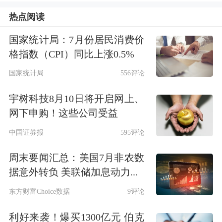
消息方面，由郑州市人民政府指导，郑
热点阅读
州市工信局、郑州高新区管委会、郑州
国家统计局：7月份居民消费价
格指数（CPI）同比上涨0.5%
职业技术学院联合主办，河南省中原珠
国家统计局
556评论
宝创新研究院承办的2025培育钻石产业
大会将于12月5日至6日在郑州高新假日
宇树科技8月10日将开启网上、
网下申购！这些公司受益
酒店
举办。
中国证券报
595评论
除了2025培育钻石产业大会外，第九届
周末要闻汇总：美国7月非农数
国际碳材料大会暨产业展览会也将于
据意外转负 美联储加息动力...
2025年12月9—11日在上海新国际博览
东方财富Choice数据
9评论
中心举办。官网显示，本届大会预计吸
利好来袭！爆买1300亿元 伯克