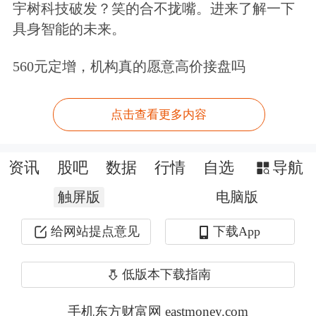
宇树科技破发？笑的合不拢嘴。进来了解一下
资产类型的城市更新
综合
设施项目。
具身智能的未来。
李超此前表示，基础设施REITs扩围的
560元定增，机构真的愿意高价接盘吗
同时，国家发展改革委将继续加强与证
点击查看更多内容
监会的协同配合，进一步优化申报推荐
流程，动态完善有关项目申报要求，提
资讯
股吧
数据
行情
自选
导航
高工作质效，在严防风险、严把质量的
触屏版
电脑版
基础上，支持更多符合条件的项目发行
给网站提点意见
下载App
上市，更好推动基础设施REITs支持实
体经济发展。
低版本下载指南
国家发展改革委固定资产投资司副司长
手机东方财富网 eastmoney.com