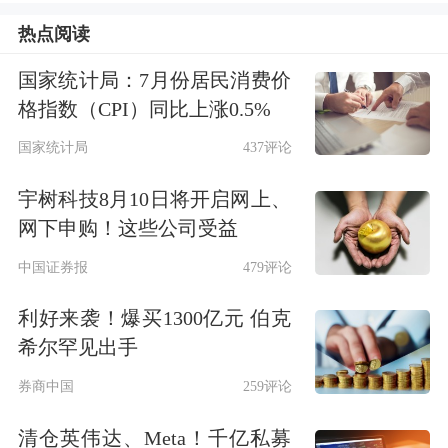
记者了解到，基础设施REITs工作自
热点阅读
2020年启动以来，国家发展改革委会同
国家统计局：7月份居民消费价
中国证监会，持续推动基础设施REITs
格指数（CPI）同比上涨0.5%
市场扩围。在工作开展初期，将仓储物
国家统计局
437评论
流、收费公路、市政设施、产业园区等
宇树科技8月10日将开启网上、
纳入发行范围；后续，在此基础上，又
网下申购！这些公司受益
逐步增加了清洁能源、
数据中心
、保障
中国证券报
479评论
性租赁住房、水利设施、文化旅游、消
利好来袭！爆买1300亿元 伯克
费基础设施等行业领域和资产类型。基
希尔罕见出手
础设施REITs项目发行范围已涵盖12大
券商中国
259评论
行业的52个资产类型，其中10个行业领
清仓英伟达、Meta！千亿私募