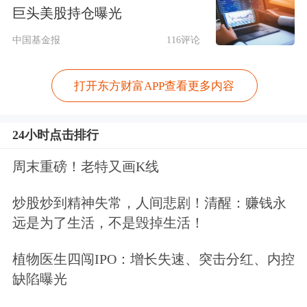
域的18个资产类型已经实现了首单发行
巨头美股持仓曝光
上市。
中国基金报
116评论
基础设施REITs项目行业范围2025年版
打开东方财富APP查看更多内容
清单共包括15大行业，将城市更新设
施、酒店、体育场馆、商业办公设施等
24小时点击排行
更多行业领域和资产类型纳入。其中：
周末重磅！老特又画K线
商业办公设施为，超大特大城市的超甲
炒股炒到精神失常，人间悲剧！清醒：赚钱永
级、甲级商务楼宇项目；养老设施为，
远是为了生活，不是毁掉生活！
依法登记并在民政部门备案的养老项
植物医生四闯IPO：增长失速、突击分红、内控
目；城市更新设施为，老旧街区、老旧
缺陷曝光
厂区更新改造项目，以及涵盖上述多种