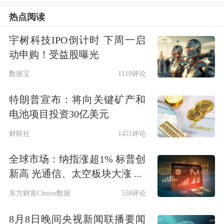
的人物。他是索罗斯基金（Quantum
热点阅读
Fund）的联合创始人之一，在全球宏观
宇树科技IPO倒计时 下周一启
投资领域拥有长期的实践经验和市场观
动申购！受益股曝光
察。他较早关注中国市场，并持续跟踪
数据宝
1119评论
中国经济政策的变化、制造业升级以及
特朗普宣布：将向关键矿产和
资本市场开放等议题。相比短期市场波
电池项目投资30亿美元
动，他更倾向于从结构性和长期趋势角
财联社
1451评论
度理解中国的发展潜力与挑战。几十年
全球市场：纳指涨超1% 标普创
来，他亲眼见证了中国从制造驱动走向
新高 光通信、太空板块大涨 ...
创新驱动，从区域市场走向全球舞台的
东方财富Choice数据
558评论
转型过程。他对中国的观察，不是基于
8月8日晚间央视新闻联播要闻