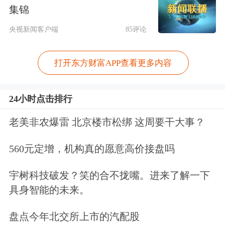
短期的市场波动，而是基于长期的结构
集锦
性判断。
央视新闻客户端
85评论
本次接受南方财经记者专访中，罗杰斯
打开东方财富APP查看更多内容
回顾了他对中国四十年的投资经验，并
就中国经济的结构变化、A股走势、技
24小时点击排行
术创新与中美竞争发表了个人看法。他
老美非农爆雷 北京楼市松绑 这周要干大事？
认为，中国正在经历新一轮繁荣的起
560元定增，机构真的愿意高价接盘吗
点，其开放与创新的步伐将决定未来十
宇树科技破发？笑的合不拢嘴。进来了解一下
年的全球格局；同时，他亦坦言，美国
具身智能的未来。
债务风险正在加速积聚，而中国的领
盘点今年北交所上市的汽配股
先“或许只是时间问题”。