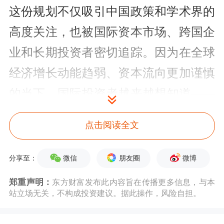
这份规划不仅吸引中国政策和学术界的
高度关注，也被国际资本市场、跨国企
业和长期投资者密切追踪。因为在全球
经济增长动能趋弱、资本流向更加谨慎
的当下，国际投资者越来越想知道——
科技创新、人口结构、消费升级、绿色
点击阅读全文
发展等因素，将在未来的投资判断中扮
演怎样的角色？
微信
朋友圈
微博
分享至：
郑重声明：
东方财富发布此内容旨在传播更多信息，与本
在众多长期关注中国经济的国际投资者
站立场无关，不构成投资建议。据此操作，风险自担。
当中，吉姆·
罗杰斯
是一位具有代表性