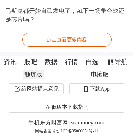
马斯克都开始自己发电了，AI下一场争夺战还
旅游业在中国潜力巨大
是芯片吗？
南方财经：你如何评价过去五年中国经
点击查看更多内容
济的发展轨迹？
吉姆·罗杰斯：
过去五年，中国的经济
资讯
股吧
数据
行情
自选
导航
发展称不上是一个高速增长的阶段。然
触屏版
电脑版
而，如今中国的经济正在重新焕发活
给网站提点意见
下载App
力，进入一个新的繁荣期。中国股市的
低版本下载指南
表现也正在改善，是少数几个我仍然持
有股票的市场之一，因为我对2025年的
手机东方财富网 eastmoney.com
网站备案号:沪ICP备05006054号-11