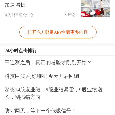
加速增长
子安全平台商业化进程迈出关键一步。
东方财富研究中心
27评论
随着量子
人工智能
与网络安全解决方案
在各行业的需求日益增长，公司正加速
打开东方财富APP查看更多内容
布局相关领域。
24小时点击排行
此外，Quantum Computing与NASA的
三连涨之后，真正的考验才刚刚开始？
合作关系进一步深化，双方正共同推进
科技巨震 利好堆积 今天开启回调
一项将量子优化技术应用于星载
激光雷
达
数据的联合项目。
深夜14股发业绩，5股业绩暴雷，9股业绩增
长，别搞错方向
量子计算目前正被各方视为关键的下一
防守两天，等下一个低吸信号！
代技术，因其能快速完成当今
计算机
需