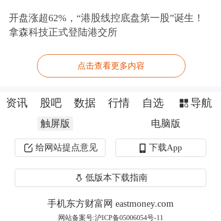
耗费漫长时间的计算。专家表示，此类
开盘涨超62%，“港股线控底盘第一股”诞生！
拿森科技正式登陆港交所
技术突破将加速新药、
新材料
和新化学
品的研发进程，同时提升经济各领域的
点击查看更多内容
运行效率。
资讯
股吧
数据
行情
自选
导航
融资客净买入多股
触屏版
电脑版
周一A股
量子科技
板块也表现强势，指
给网站提点意见
下载App
数收盘逆势大涨超2%，
腾景科技
20CM
涨停，
天和防务
、
富士达
涨超10%，
格
低版本下载指南
尔软件
等涨停。
手机东方财富网 eastmoney.com
网站备案号:沪ICP备05006054号-11