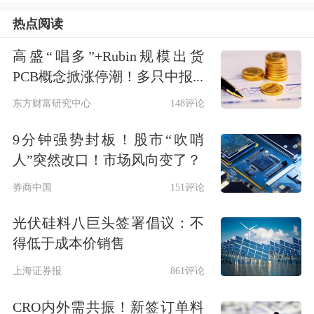
热点阅读
消息面上，财报显示，在截至9月的季
高盛“唱多”+Rubin规模出货
度中，Quantum Computing实现净利润
PCB概念掀涨停潮！多只中报...
240万美元(合每股0.01美元)，较去年同
东方财富研究中心
148评论
期亏损570万美元(每股0.06美元)显著改
9分钟强势封板！股市“吹哨
善，分析师预期为亏损0.06美元。营收
人”突然改口！市场风向变了？
同比激增280%，达到38.4万美元，而市
券商中国
151评论
场预期仅为10万美元。
光伏硅料八巨头签署倡议：不
得低于成本价销售
业务进展上，Quantum Computing获得
上海证券报
861评论
了一家美国顶级
银行
关于其量子
网络安
CRO内外需共振！新签订单料
全
解决方案的采购订单，这标志着其量