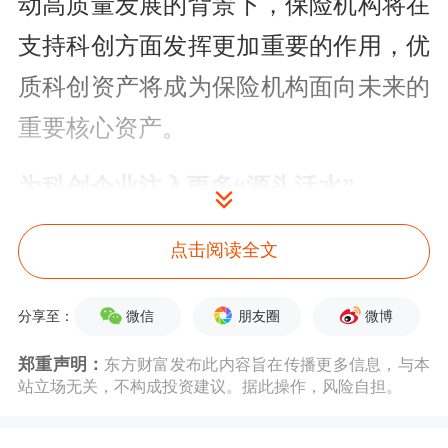
动高质量发展的背景下，保险机构将在
支持科创方面发挥更加重要的作用，优
质科创资产将成为保险机构面向未来的
重要核心资产。
为科创企业注入更多“源头活水”
保险资金的特质与科创产业的发展规律
点击阅读全文
高度适配，有望成为推动科技势能、产
微信
朋友圈
微博
分享至：
业势能进一步积聚的重要力量。
郑重声明：
东方财富发布此内容旨在传播更多信息，与本
业内人士认为，凭借长久期、跨市场运
站立场无关，不构成投资建议。据此操作，风险自担。
用等特点，保险资金能较好地契合科创