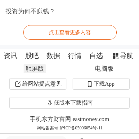
投资为何不赚钱？
示，保险资金的强大核心禀赋还有“大
体量”支撑，我国保险资金运用余额超
点击查看更多内容
过36万亿元，具备支撑系统性布局前沿
领域的实力。一些科技成果转化周期较
资讯
股吧
数据
行情
自选
导航
长，对资金量需求较高，保险资金可以
触屏版
电脑版
发挥社会资本的资源配置能力，引导资
给网站提点意见
下载App
金流向科技产业的关键领域和薄弱环
节。
低版本下载指南
在保险投资机构人士看来，科技金融作
手机东方财富网 eastmoney.com
网站备案号:沪ICP备05006054号-11
为金融“五篇大文章”之首，为科创企业