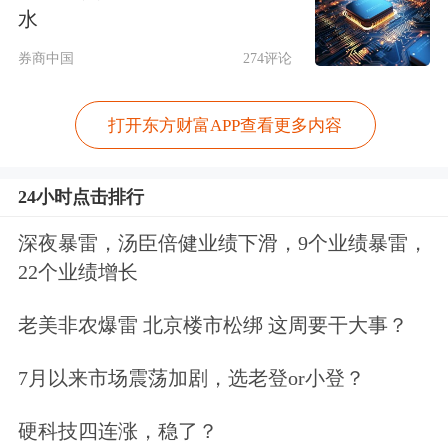
本的风险识别和长期陪伴能力提出更高
水
要求，这为以长期投资为目标的保险资
券商中国
274评论
金提供了历史性机遇。投资新质生产力
打开东方财富APP查看更多内容
是“耐心资本”的时代使命，也是获取长
期超额收益的重要路径。
24小时点击排行
“保险资金的首要核心禀赋是‘长久期’蓄
深夜暴雷，汤臣倍健业绩下滑，9个业绩暴雷，
22个业绩增长
能，寿险资金负债久期更是长达15年至
30年，具备超长投资视野和抗周期波动
老美非农爆雷 北京楼市松绑 这周要干大事？
韧性，这与芯片研发、生物医药等‘硬
7月以来市场震荡加剧，选老登or小登？
科技’领域十余年漫长的研发周期高度
硬科技四连涨，稳了？
匹配。”华夏久盈资产总经理王晓辉表