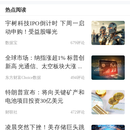
企业的融资需求，可以提供全周期金融
热点阅读
服务。
宇树科技IPO倒计时 下周一启
动申购！受益股曝光
国寿资产总裁于泳表示，科技创新具有
数据宝
679评论
成本高、周期长、风险大等特点，离不
全球市场：纳指涨超1% 标普创
开长期资本支持，而以保险资金为代表
新高 光通信、太空板块大涨 ...
的中长期资金规模大、负债久期长、稳
东方财富Choice数据
494评论
定性强，是典型的“耐心资本”。
特朗普宣布：将向关键矿产和
新华资产总裁陈一江表示，中国经济正
电池项目投资30亿美元
处于新旧动能转换的关键时期。新质生
财联社
472评论
产力正处于蓬勃发展的上升阶段，对资
凌晨突然下挫！美存储巨头跳