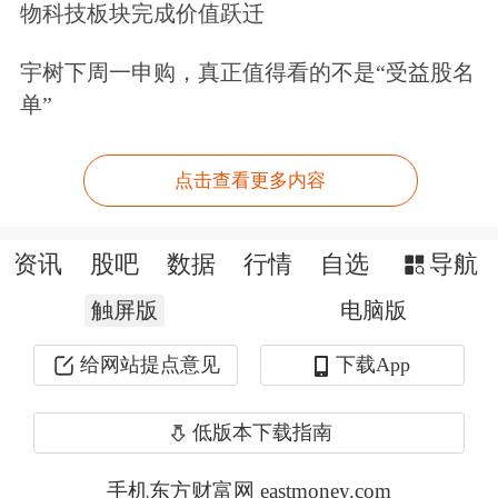
实际控制。李书福此次“加仓”了极星1.9
物科技板块完成价值跃迁
亿份A类美国存托股（ADS），每份定
宇树下周一申购，真正值得看的不是“受益股名
价1.05美元。此次交易后，沃尔沃在极
单”
星的持股比例继续从18%降至16%。
点击查看更多内容
按照截至11月13日的收盘价算，仅上述
这笔“加仓”投资，李书福就在5个月时
资讯
股吧
数据
行情
自选
导航
间内浮亏超40%。
触屏版
电脑版
给网站提点意见
下载App
对于不断“加仓”极星汽车的原因，去年
8月，吉利控股集团首席执行官李东辉
低版本下载指南
曾回应称，这是因为极星是吉利控股集
手机东方财富网 eastmoney.com