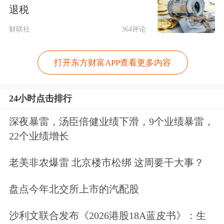
元，早已资不抵债。
退税
财联社
364评论
在这样的背景下，沃尔沃从去年开
始“止损”，持续减持极星汽车，而吉利
打开东方财富APP查看更多内容
却仍在“加仓”。去年2月，沃尔沃宣布
计划将其所持极星约48%的股份降至
24小时点击排行
18%，而吉利控股集团接棒沃尔沃成为
深夜暴雷，汤臣倍健业绩下滑，9个业绩暴雷，
22个业绩增长
极星的第一大股东。
老美非农爆雷 北京楼市松绑 这周要干大事？
今年6月中旬，极星汽车宣布获得来自
现有投资人PSD Investment Limited的2
盘点今年北交所上市的汽配股
亿美元股权投资，而后者正是由李书福
沙利文联合发布《2026港股18A蓝皮书》：生