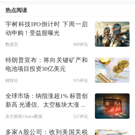
车在国内业务几乎停摆，多个月份销量
热点阅读
为个位数，今年前10个月，仅累计卖出
宇树科技IPO倒计时 下周一启
动申购！受益股曝光
163辆车。今年10月，极星汽车已关闭
数据宝
869评论
其在中国市场的最后一家直营门店。
特朗普宣布：将向关键矿产和
经营不善的结果是利润的持续亏损。
电池项目投资30亿美元
2021年至今年上半年，极星汽车归母净
财联社
935评论
利润累计亏损近60亿美元（折合人民币
全球市场：纳指涨超1% 标普创
424亿元），而且亏损有持续扩大的趋
新高 光通信、太空板块大涨 ...
势。今年上半年，极星汽车总资产为
东方财富Choice数据
521评论
36.43亿美元，而总负债达到79.09亿美
多家A股公司：收到美国关税