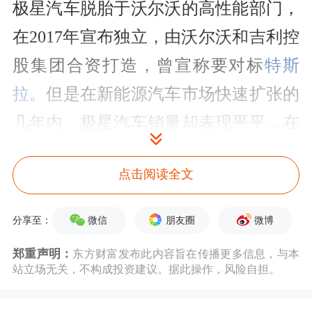
极星汽车脱胎于沃尔沃的高性能部门，
在2017年宣布独立，由沃尔沃和吉利控
股集团合资打造，曾宣称要对标
特斯
拉
。但是在新能源汽车市场快速扩张的
几年内，极星汽车销量却表现平平，在
中国市场更是全面溃败。
点击阅读全文
公开数据显示，2021年~2024年，极星
在全球市场的销量分别为29000辆、
微信
朋友圈
微博
分享至：
51500辆、54626辆、44851辆，而在中
郑重声明：
东方财富发布此内容旨在传播更多信息，与本
站立场无关，不构成投资建议。据此操作，风险自担。
国市场的销量分别为2048辆、1717辆、
1100辆、1864辆。2025年以来，极星汽