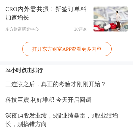
工信部：促进动力电池在相关领域扩大
CRO内外需共振！新签订单料
应用 支持换电模式创新和车网互动试
加速增长
点
东方财富研究中心
26评论
工业和信息化部将认真贯彻落实党中
打开东方财富APP查看更多内容
央、国务院决策部署，完善支持政策，
加强各方协同，持续推动动力电池产业
24小时点击排行
高质量发展。一是强化战略引领，编
三连涨之后，真正的考验才刚刚开始？
制“十五五”智能网联新能源汽车、新型
科技巨震 利好堆积 今天开启回调
电池产业发展规划，明确发展目标和重
深夜14股发业绩，5股业绩暴雷，9股业绩增
点任务。二是扩大应用场景，促进动力
长，别搞错方向
电池在相关领域扩大应用，支持换电模