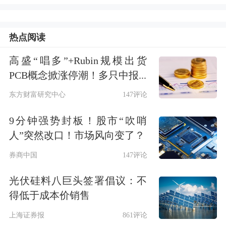
截至午间收盘，沪指上涨0.44%，报
热点阅读
4017.94点；深成指上涨1.80%，报
高盛“唱多”+Rubin规模出货
13478.83点；创业板指上涨2.68%，报
PCB概念掀涨停潮！多只中报...
3205.76点；科创50指数上涨1.79%，报
东方财富研究中心
147评论
1404.08点；北证50指数上涨3.47%，报
9分钟强势封板！股市“吹哨
1542.34点。全市场上涨个股有3837
人”突然改口！市场风向变了？
家，下跌个股有1419家，83只股涨停。
券商中国
147评论
两市半日合计成交12586亿。
光伏硅料八巨头签署倡议：不
得低于成本价销售
今日要闻
上海证券报
861评论