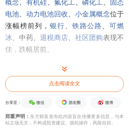
概念
、
有机硅
、
氟化工
、
磷化工
、
固态
电池
、
动力电池回收
、
小金属概念
位于
涨幅榜前列，
银行
、
铁路公路
、
可燃
冰
、
中药、
退税商店
、
社区团购
表现不
佳，跌幅居前。
点击阅读全文
微信
朋友圈
微博
分享至：
郑重声明：
东方财富发布此内容旨在传播更多信息，与本
站立场无关，不构成投资建议。据此操作，风险自担。