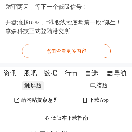
防守两天，等下一个低吸信号！
式创新和车网互动试点，推动新能源汽
车与智慧基础设施协同发展。三是健全
开盘涨超62%，“港股线控底盘第一股”诞生！
拿森科技正式登陆港交所
治理体系，完善动力电池
综合
利用暂行
办法，研究建立动力电池碳管理政策体
点击查看更多内容
系，进一步规范产业竞争秩序。四是拓
宽合作空间，打造市场化、法治化、国
资讯
股吧
数据
行情
自选
导航
际化一流营商环境，加快规则对接、标
触屏版
电脑版
准协同，为高质量国际交流合作创造条
给网站提点意见
下载App
件。
低版本下载指南
ST中迪19连板突然停牌！多只大牛股