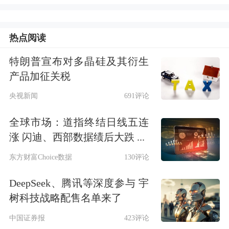
的每一项任务，都能进行有机结合，让
热点阅读
AI成为企业发展和个人成长的原生推动
力。”
特朗普宣布对多晶硅及其衍生
产品加征关税
李彦宏认为，我们正在跨越一个全新临
央视新闻
691评论
界点，从“智能涌现”走向“效果涌现”。
全球市场：道指终结日线五连
AI不再是“看起来很美”的演示，而
涨 闪迪、西部数据绩后大跌 ...
是“用起来真香”的解决方案。“今天任
东方财富Choice数据
130评论
何一家企业，只有用好AI才能立于不
DeepSeek、腾讯等深度参与 宇
败，任何一个个体只有用好AI才能掌控
树科技战略配售名单来了
未来。”
中国证券报
423评论