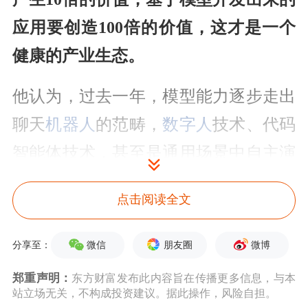
应用要创造100倍的价值，这才是一个
健康的产业生态。
他认为，过去一年，模型能力逐步走出
聊天
机器人
的范畴，
数字人
技术、代码
智能体技术，甚至是通用场景中自主演
化寻找“全局最优解”的技术，已有长足
点击阅读全文
发展。
微信
朋友圈
微博
分享至：
李彦宏称，当AI能力被内化为一种原生
能力时，智能就不再是成本，而是生产
郑重声明：
东方财富发布此内容旨在传播更多信息，与本
站立场无关，不构成投资建议。据此操作，风险自担。
力。“我们更关心如何让AI跟我们要做