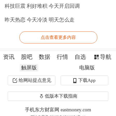
入个AI摘要，而是把搜索从一个以文字
科技巨震 利好堆积 今天开启回调
内容和链接为主的互联网应用，转化为
昨天热恋 今天冷淡 明天怎么走
一个以图片视频等富媒体内容为主的
AI
应用
。
点击查看更多内容
据介绍，百度还通过AI API开放其AI搜
资讯
股吧
数据
行情
自选
导航
索能力，已和三星、荣耀、vivo等主流
触屏版
电脑版
厂商展开合作。目前，已有625家厂商
给网站提点意见
下载App
通过百度智能云接入了百度的搜索
API，百度搜索的AI API正成为行业技
低版本下载指南
术底座。
手机东方财富网 eastmoney.com