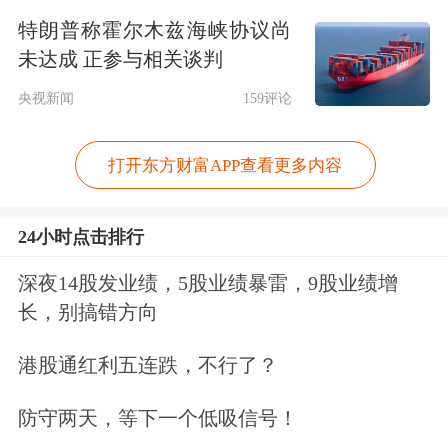
特朗普称霍尔木兹海峡协议尚
百度世界大会上，李彦宏还表示，百度
未达成 正参与相关谈判
搜索绝大部分的搜索结果由AI生成，而
央视新闻
159评论
首条结果的富媒体覆盖率已达
70%。“你现在搜索10个问题，7个答案
打开东方财富APP查看更多内容
都是富媒体的，不是一条条的文字链
24小时点击排行
接，而是一个图片、一个视频、一个直
播，甚至是一个数字人！”
深夜14股发业绩，5股业绩暴雷，9股业绩增
长，别搞错方向
李彦宏称，百度是全球所有搜索引擎当
港股通红利五连跌，不行了？
中AI化改造最激进的。百度用AI重构搜
防守两天，等下一个低吸信号！
索结果页，不是简单地在搜索结果中插