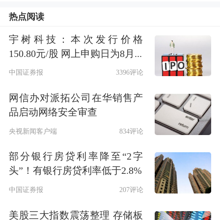
有
普冉股份
、
汇绿生态
等，净流入资金
热点阅读
分别为5.42亿元、4.51亿元。
宇树科技：本次发行价格
150.80元/股 网上申购日为8月...
市场表现上，机构扎堆调研股中，近5
中国证券报
3396评论
日上涨的有30只，涨幅居前的有
华盛锂
网信办对派拓公司在华销售产
电
、
大中矿业
、
精智达
等，涨幅为
品启动网络安全审查
84.50%、19.09%、17.61%；下跌的有
央视新闻客户端
834评论
33只，跌幅居前的有
苏大维格
、
绿联科
部分银行房贷利率降至“2字
技
、
杰华特
等，跌幅为12.40%、
头”！有银行房贷利率低于2.8%
11.64%、10.95%。（数据宝）
中国证券报
207评论
近5日机构调研股一览
美股三大指数震荡整理 存储板