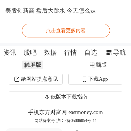
002158
汉钟精机
1
67
23.87
美股创新高 盘后大跳水 今天怎么走
688766
普冉股份
2
65
163.44
点击查看更多内容
688141
杰华特
1
63
40.57
688205
德科立
1
61
101.55
资讯
股吧
数据
行情
自选
导航
688566
吉贝尔
1
59
31.20
触屏版
电脑版
002293
罗莱生活
1
55
9.83
688220
翱捷科技-U
1
50
84.26
给网站提点意见
下载App
688392
骄成超声
1
48
117.95
低版本下载指南
688758
赛分科技
1
48
19.96
920509
同惠电子
1
48
36.58
手机东方财富网 eastmoney.com
688322
奥比中光-UW
1
46
79.55
网站备案号:沪ICP备05006054号-11