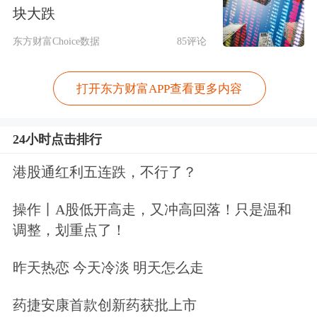
块大跌
左右拖动表格，可查看剩余表格内容
东方财富Choice数据
85评论
证券代码
证券简称
机构调研次数
机构家数
最新收
688235
百济神州-U
2
203
293.62
打开东方财富APP查看更多内容
300124
汇川技术
1
197
71.50
601717
中创智领
1
105
23.68
24小时点击排行
301468
博盈特焊
4
94
44.56
港股通红利五连跌，不行了？
688266
泽璟制药-U
1
91
100.97
603319
美湖股份
1
82
32.82
操作丨A股低开高走，又冲高回落！只是温和
调整，划重点了！
688789
宏华数科
1
80
77.26
688003
天准科技
1
80
52.50
昨天热恋 今天冷淡 明天怎么走
603083
剑桥科技
1
70
102.69
药捷安康首款创新药获批上市
300009
安科生物
1
69
11.12