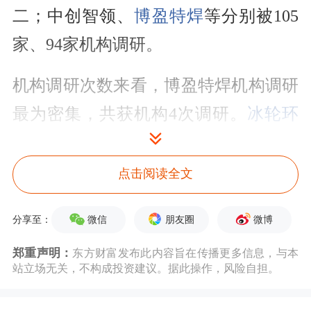
二；中创智领、
博盈特焊
等分别被105
家、94家机构调研。
机构调研次数来看，博盈特焊机构调研
最为密集，共获机构4次调研。
冰轮环
境
、
丽臣实业
等机构调研也较为密集，
均被机构调研3次。
点击阅读全文
数据宝统计，20家以上机构扎堆调研股
微信
朋友圈
微博
分享至：
中，近5日资金净流入的有18只，
剑桥
郑重声明：
东方财富发布此内容旨在传播更多信息，与本
科技
近5日净流入资金8.36亿元，主力
站立场无关，不构成投资建议。据此操作，风险自担。
资金净流入最多；净流入资金较多的还