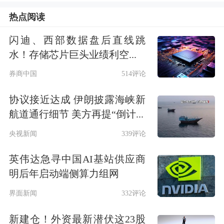
易日上涨326.86点，收于48254.82点，
热点阅读
涨幅为0.68%；
标准普尔
500种股票指数
闪迪、西部数据盘后直线跳
上涨4.31点，收于6850.92点，涨幅为
水！存储芯片巨头业绩利空...
0.06%；纳斯达克综合指数下跌61.84
券商中国
514评论
点，收于23406.46点，跌幅为0.26%。
协议接近达成 伊朗披露海峡新
航道通行细节 美方再提“倒计...
央视新闻
339评论
英伟达急寻中国AI基站供应商
明后年启动端侧算力组网
界面新闻
332评论
新建仓！外资最新潜伏这23股