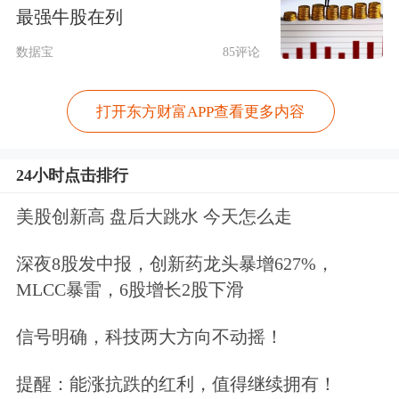
最强牛股在列
数据宝
85评论
打开东方财富APP查看更多内容
24小时点击排行
大型科技股涨跌互现，AMD涨9%，
奈
美股创新高 盘后大跳水 今天怎么走
飞
、
美光科技
、
高通
涨超1%，
英伟
达
、
微软
、
英特尔
小幅上涨。
甲骨文
跌
深夜8股发中报，创新药龙头暴增627%，
MLCC暴雷，6股增长2股下滑
超3%，
特斯拉
跌超2%。
信号明确，科技两大方向不动摇！
提醒：能涨抗跌的红利，值得继续拥有！