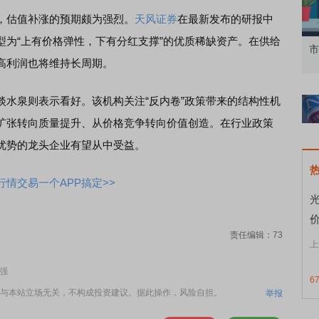
估值补涨的预期颇为强烈。
天风证券
在最新发布的研报中
型为“上有价格弹性，下有分红支撑”的优质稀缺资产。在供给
知到特色品种
了解北交所知识 做理性投资者
市
高利润也将维持长周期。
泉则表示看好。该机构关注“反内卷”政策带来的结构性机
扩张转向质量提升、从价格竞争转向价值创造。在行业政策
优势的龙头企业有望从中受益。
情交易一个APP搞定>>
责任编辑：73
上
强
6
与本站立场无关，不构成投资建议。据此操作，风险自担。
举报