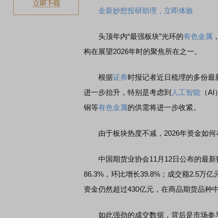
全新妙想投研助理，立即体验
头顶年内“最强板块”光环的
有色金属
构在展望2026年时的聚焦所在之一。
根据
证券
时报记者近日梳理的多份最
进一步抬升，特别是考虑到
人工智能
（A
铜等
有色金属
的供需将进一步收紧。
由于板块热度不减，2026年资金如何
中国期货业协会11月12日公布的最新数
86.3%，环比增长39.8%；成交额2.5万
资金仍然超过430亿元，在商品期货品种
如此强劲的成交数据，背后是市场参与