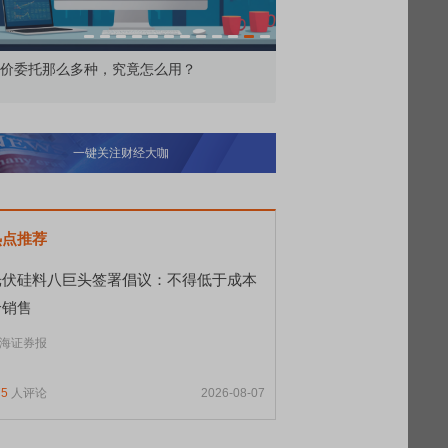
价委托那么多种，究竟怎么用？
北交所顶格打新居然只能
一键关注财经大咖
热点推荐
光伏硅料八巨头签署倡议：不得低于成本
价销售
海证券报
75
人评论
2026-08-07