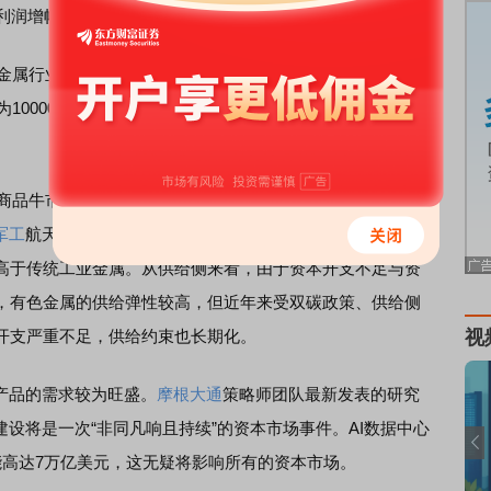
润增幅超过100%。
年金属行业最为确定的配置方向之一。受益于流动性宽松和供
10000~12000美元/吨，而且板块估值提升的逻辑较强，供
商品牛市有所不同，其需求增长的核心
驱动力
并非传统的基
军工
航天等新兴领域。在中美博弈背景下，战略金属的稀缺
高于传统工业金属。从供给侧来看，由于资本开支不足与资
，有色金属的供给弹性较高，但近年来受双碳政策、供给侧
开支严重不足，供给约束也长期化。
视
产品的需求较为旺盛。
摩根大通
策略师团队最新发表的研究
建设将是一次“非同凡响且持续”的资本市场事件。AI数据中心
能高达7万亿美元，这无疑将影响所有的资本市场。