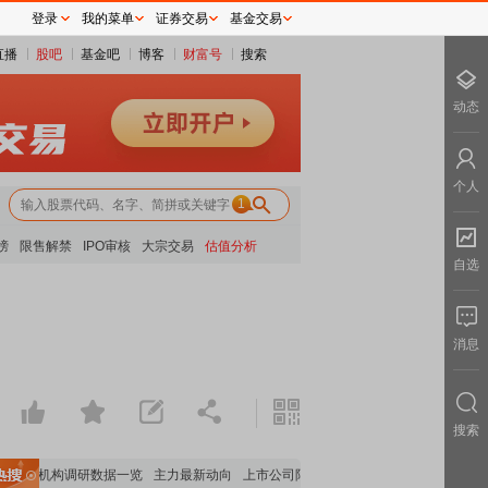
登录
我的菜单
证券交易
基金交易
直播
股吧
基金吧
博客
财富号
搜索
动态
个人
1
榜
限售解禁
IPO审核
大宗交易
估值分析
自选
消息
搜索
数据
机构调研数据一览
主力最新动向
上市公司限售股解禁一览
昨日涨停
电力板