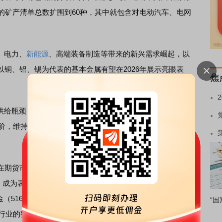
的矿产清单总数扩围到60种，其中就包含对电动汽车、电网
、电力、
新能源
、高端装备制造等带来的新兴需求崛起，以
铜、铝、锡为代表的基本金属有望在2026年展示亮眼表
焦
供给瓶颈，有色铜的价格中枢有望继续抬升。”
中信建投
分析
进阶，维持牛市格局，这一轮牛市的需求终端将指向“新质生产
期货市场成交火爆，在股市上也拿出了一骑绝尘的表现。
，成为表现最耀眼的板块之一。截至11月12日，跟踪中证细分
516650），今年以来涨幅达到了77.19%。另外，从上市
“国
属行业的整体业绩增长进一步提速，板块内的141家上市公司有