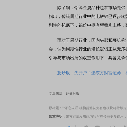
除了铜，铝等金属品种也在市场走强，
指出，传统周期行业中的电解铝已逐步转
席连线｜东方财富证券陈果：A股再平衡的
债券知识通识：从基础认
刚性的托底下，铝价中枢有望稳步上移，
，将吹向何处
而对于周期行业，国内头部私募机构淡水
会，认为周期性行业的增长逻辑正从无序
引导与市场出清的双重作用下，具备竞争
想炒股，先开户！选东方财富证券，行
文章来源：证券时报
原标题：“铜”心未泯 机构普遍认为有色板块将持续走
郑重声明：
东方财富发布此内容旨在传播更多信息，