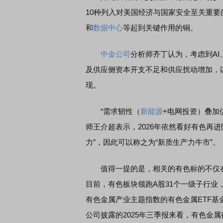
10种列入对美国经济与国家安全至关重要
和
数据中心
等起到关键作用的铜。
中金公司
分析师齐丁认为，考虑到AI
及供应侧资本开支不足和供应扰动增加，以
现。
“需求韧性（
新能源
+电网投资）叠加
师王介超表示，2026年依然看好有色再
力”，因此可以称之为“新质生产力牛市”。
值得一提的是，相关的有色标的不仅在
目前，有色板块领跑A股31个一级子行业
有色金属产业主题指数的有色金属ETF基金（
公司披露的2025年三季报来看，有色金