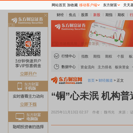
网站首页
加收藏
移动客户端
东方财富
天天
财经
焦点
股票
新股
期指
期权
关
闭
行情中心
指数
期指
期权
个股
板
数据中心
资金流向
主力排名
板块资金
首页
>
财经频道
>
正文
“铜”心未泯 机构
2025年11月13日 02:37
作者： 魏书光
来源： 
稀土板块领涨