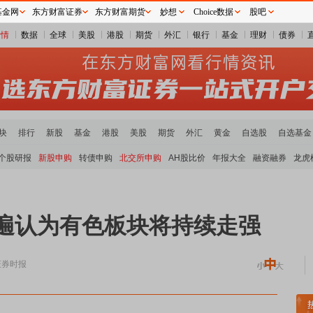
基金网
东方财富证券
东方财富期货
妙想
Choice数据
股吧
行情
数据
全球
美股
港股
期货
外汇
银行
基金
理财
债券
块
排行
新股
基金
港股
美股
期货
外汇
黄金
自选股
自选基金
个股研报
新股申购
转债申购
北交所申购
AH股比价
年报大全
融资融券
龙虎
普遍认为有色板块将持续走强
证券时报
元件板块走强
半导体板块活跃
沪深资金流向
A股估值分析全览
重要机构持股