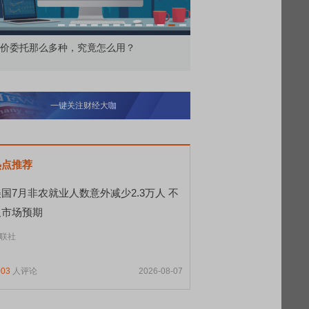
价委托那么多种，究竟怎么用？
北交所顶格打新居然只能
一键关注财经大咖
热点推荐
国7月非农就业人数意外减少2.3万人 不
及市场预期
联社
003
人评论
2026-08-07