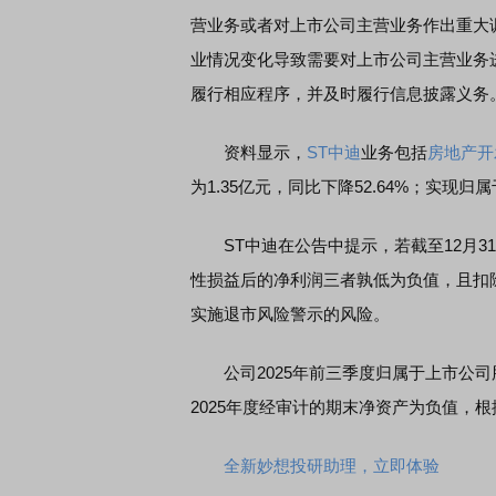
营业务或者对上市公司主营业务作出重大
业情况变化导致需要对上市公司主营业务
席连线｜东方财富证券陈果：A股再平衡的
债券知识通识：从基础认
履行相应程序，并及时履行信息披露义务
，将吹向何处
资料显示，
ST中迪
业务包括
房地产开
为1.35亿元，同比下降52.64%；实现归
ST中迪在公告中提示，若截至12月31
性损益后的净利润三者孰低为负值，且扣
实施退市风险警示的风险。
公司2025年前三季度归属于上市公司股东
2025年度经审计的期末净资产为负值，
全新妙想投研助理，立即体验