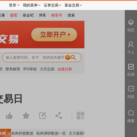
登录
我的菜单
证券交易
基金交易
直播
股吧
基金吧
博客
财富号
搜索
动态
个人
0
榜
限售解禁
IPO审核
大宗交易
估值分析
自选
交易日
消息
搜索
重要机构持股数据
机构调研数据一览
主力最新动向
上市公司限售股解禁一览
昨