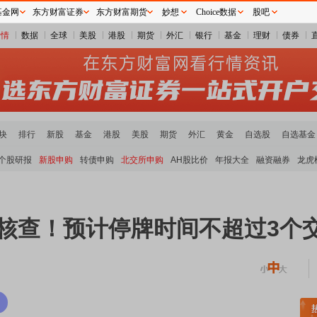
基金网
东方财富证券
东方财富期货
妙想
Choice数据
股吧
行情
数据
全球
美股
港股
期货
外汇
银行
基金
理财
债券
块
排行
新股
基金
港股
美股
期货
外汇
黄金
自选股
自选基金
个股研报
新股申购
转债申购
北交所申购
AH股比价
年报大全
融资融券
龙虎
牌核查！预计停牌时间不超过3个
稀土板块领涨
元件板块走强
半导体板块活跃
沪深资金流向
A股估值分析全览