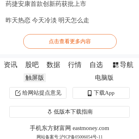
药捷安康首款创新药获批上市
希望发挥阿里巴巴全栈AI技术优势，与
昨天热恋 今天冷淡 明天怎么走
万豪国际集团一起推动AI在酒店行业的
深度应用，创新提升AI时代的消费者体
点击查看更多内容
验。”
资讯
股吧
数据
行情
自选
导航
Level-2千档行情免费送，主力动向全透
触屏版
电脑版
视>>
给网站提点意见
下载App
文章来源：证券时报网
作者：聂英好
低版本下载指南
原标题：阿里巴巴与万豪国际集团达成AI战略合作 以AI重塑旅宿体
验
手机东方财富网 eastmoney.com
网站备案号:沪ICP备05006054号-11