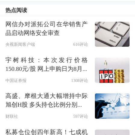
同时，万豪将与阿里进一步加强供应链
热点阅读
合作，夯实万豪官方渠道服务优势，确
网信办对派拓公司在华销售产
保包括飞猪万豪国际集团旗舰店、万豪
品启动网络安全审查
旅享家App等在价格、权益、会员服务
央视新闻客户端
616评论
方面的一致性和竞争力。双方还将依托
宇树科技：本次发行价格
合资公司，助力万豪在中国市场开展智
150.80元/股 网上申购日为8月...
能营销，并持续扩展新渠道，挖掘新增
中国证券报
1308评论
长机会。2017年，阿里巴巴集团与万豪
高盛、摩根大通大幅增持中际
国际集团达成战略合作，并成立合资公
旭创H股 多头持仓比例分别...
司，为消费者创造崭新的旅行体验。
财联社
597评论
私募仓位创四年新高！七成机
万豪和钉钉后续也会深入探讨，借助AI