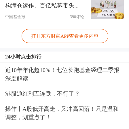
构满仓运作、百亿私募带头...
助力酒店员工提效以更好服务消费者的
中国基金报
390评论
可行性。
打开东方财富APP查看更多内容
万豪国际集团总裁兼首席执行官柯诺安
表示：“我们与阿里巴巴的深化合作，
24小时点击排行
结合阿里在数字化及
人工智能
领域的优
近10年年化超10%！七位长跑基金经理二季报
势，以及万豪会员生态上的深厚积淀，
深度解读
让每一次旅行更懂宾客，从智能推荐到
港股通红利五连跌，不行了？
定制规划，打造‘因人而异’的个性化体
操作丨A股低开高走，又冲高回落！只是温和
验，让旅行更有温度。”
调整，划重点了！
阿里巴巴集团CEO吴泳铭表示，“我们