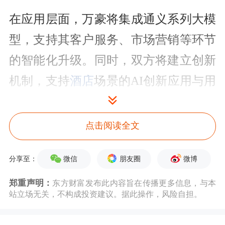
在应用层面，万豪将集成通义系列大模
型，支持其客户服务、市场营销等环节
的智能化升级。同时，双方将建立创新
机制，支持
酒店
场景的AI创新应用与用
户体验升级，计划于2026年率先在飞猪
万豪旗舰店启用试点
AI智能体
应用。该
点击阅读全文
功能将提供个性化行程建议，进一步提
微信
朋友圈
微博
分享至：
升宾客预订效率和数字化体验，实现
从“被动响应”到“主动预见”的服务跃
郑重声明：
东方财富发布此内容旨在传播更多信息，与本
站立场无关，不构成投资建议。据此操作，风险自担。
迁。