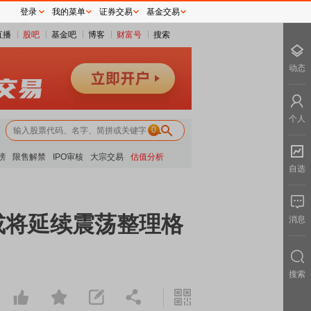
登录
我的菜单
证券交易
基金交易
直播
股吧
基金吧
博客
财富号
搜索
动态
个人
0
榜
限售解禁
IPO审核
大宗交易
估值分析
自选
 或将延续震荡整理格
消息
搜索