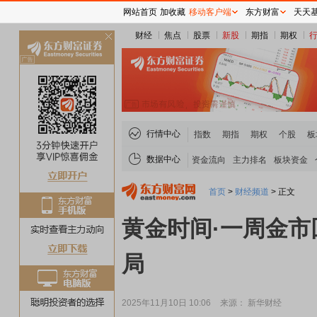
网站首页
加收藏
移动客户端
东方财富
天天
财经
焦点
股票
新股
期指
期权
关
闭
行情中心
指数
期指
期权
个股
板
数据中心
资金流向
主力排名
板块资金
首页
>
财经频道
>
正文
黄金时间·一周金市
局
2025年11月10日 10:06
来源： 新华财经