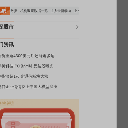
持股数据
机构调研数据一览
主力最新动向
上市公司限售股解禁一览
昨日涨停
深股市
门资讯
金价重返4300美元后还能走多远
宇树科技IPO倒计时 受益股曝光
纳指涨超1% 光通信板块大涨
硅谷企业悄悄换上中国大模型底座