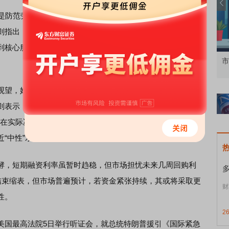
防范劳动力市场恶化的“
保险
”措施，她对12月是否再度行动
则指出，由于政府停摆导致通胀数据缺失，物价走势难以判
到核心服务通胀上升令市场担忧，当前决策者对物价走势的
知到特色品种
了解北交所知识 做理性投资者
市
望，她认为当前利率已接近中性水平，若进一步下调，通
则表示，美国仍处于低中性利率时期，模型估算的中性利率
，在实际决策中，当前数据比中性利率估计更具指导意义。美
“中性”水平，未来降息需谨慎推进。
，短期融资利率虽暂时趋稳，但市场担忧未来几周回购利
日结束缩表，但市场普遍预计，若资金紧张持续，其或将采取更
财
性。
2
国最高法院5日举行听证会，就总统特朗普援引《国际紧急