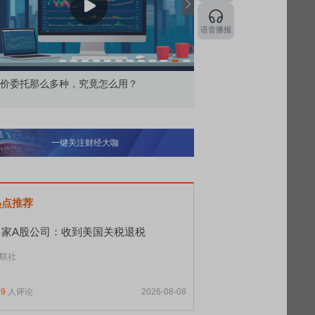
语音播报
价委托那么多种，究竟怎么用？
北交所顶格打新居然只能
一键关注财经大咖
热点推荐
多家A股公司：收到美国关税退税
联社
69
人评论
2026-08-08