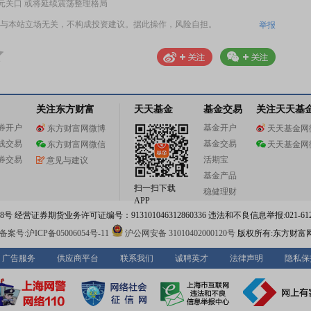
美元关口 或将延续震荡整理格局
与本站立场无关，不构成投资建议。据此操作，风险自担。
举报
关注东方财富
天天基金
基金交易
关注天天基
券开户
基金开户
东方财富网微博
天天基金网
线交易
基金交易
东方财富网微信
天天基金网
券交易
活期宝
意见与建议
基金产品
扫一扫下载
稳健理财
APP
 经营证券期货业务许可证编号：913101046312860336 违法和不良信息举报:021-612
案号:沪ICP备05006054号-11
沪公网安备 31010402000120号
版权所有:东方财富
广告服务
供应商平台
联系我们
诚聘英才
法律声明
隐私保