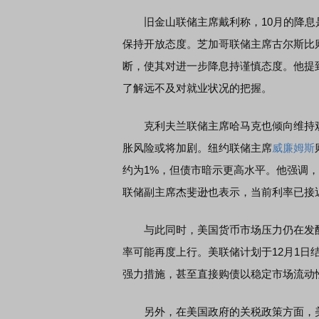
旧金山联储主席戴利称，10月的降息是
保持开放态度。芝加哥联储主席古尔斯比
断，使其对进一步降息持谨慎态度。他提
席连线｜东方财富证券陈果：A股再平衡的
债券知识通识：从基础认
了解远不及对就业状况的把握。
，将吹向何处
克利夫兰联储主席哈马克也倾向维持观
胀风险或将加剧。纽约联储主席
威廉姆斯
约为1%，但债市暗示更高水平。他强调
联储副主席杰斐逊也表示，当前利率已接近
与此同时，美国货币市场压力仍在发酵
率可能再度上行。美联储计划于12月1
强力措施，甚至直接购债以稳定市场流动
另外，在美国政府的关税政策方面，美