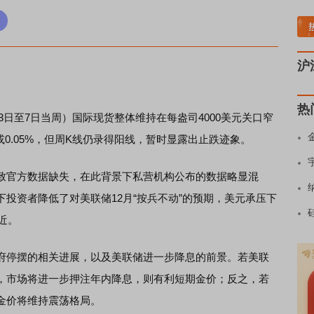
块领涨
元件板块走强
半导体板块活跃
沪深资金流向
A股估值分析全览
重要机构
沪
热
3日至7日当周）国际现货整体维持在每盎司4000美元关口窄
或0.05%，但周K线仍录得阳线，暂时显露出止跌迹象。
官方数据缺失，在此背景下私营机构公布的数据略显混
投资者降低了对美联储12月“按兵不动”的预期，美元承压下
近。
停摆的相关进展，以及美联储进一步降息的前景。若美联
，市场将进一步押注年内降息，则有利短期金价；反之，若
金价将维持震荡格局。