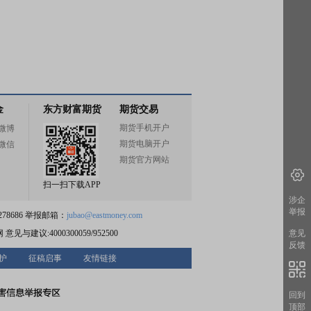
金
东方财富期货
期货交易
期货手机开户
微博
期货电脑开户
微信
期货官方网站
扫一扫下载APP
涉企
举报
78686 举报邮箱：
jubao@eastmoney.com
网
意见与建议:4000300059/952500
意见
反馈
护
征稿启事
友情链接
回到
顶部