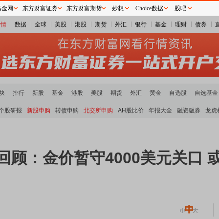
基金网
东方财富证券
东方财富期货
妙想
Choice数据
股吧
行情
数据
全球
美股
港股
期货
外汇
银行
基金
理财
债券
块
排行
新股
基金
港股
美股
期货
外汇
黄金
自选股
自选基金
个股研报
新股申购
转债申购
北交所申购
AH股比价
年报大全
融资融券
龙虎
回顾：金价暂守4000美元关口