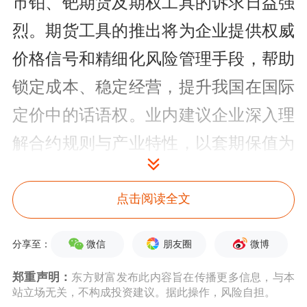
市铂、钯期货及期权工具的诉求日益强
烈。期货工具的推出将为企业提供权威
价格信号和精细化风险管理手段，帮助
锁定成本、稳定经营，提升我国在国际
定价中的话语权。业内建议企业深入理
解合约规则与产业特性，以套期保值为
核心理性参与，充分发挥期货市场服务
产业稳健发展的功能。
点击阅读全文
此外，铂、钯期货和期权的上市，符合
微信
朋友圈
微博
分享至：
广期所服务绿色发展的定位，也标志着
郑重声明：
东方财富发布此内容旨在传播更多信息，与本
站立场无关，不构成投资建议。据此操作，风险自担。
广期所新
能源金属
板块进一步扩容。