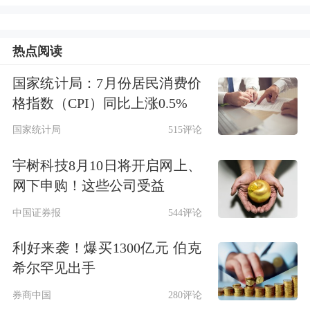
价格波动加大企业避险需求显著
热点阅读
铂、钯均属于铂族金属，是汽车尾气治
国家统计局：7月份居民消费价
理等绿色产业的重要原料，我国约60%
格指数（CPI）同比上涨0.5%
的铂和近80%的钯用于生产汽车尾气催
国家统计局
515评论
化剂等绿色相关产业。同时，铂、钯也
宇树科技8月10日将开启网上、
是风电及氢能等新能源领域的关键原
网下申购！这些公司受益
料，是具有代表性的新能源金属。
中国证券报
544评论
在“双碳”目标推动下，汽车尾气治理已
利好来袭！爆买1300亿元 伯克
成为我国减排的重要抓手之一，风电、
希尔罕见出手
氢能等清洁能源也迎来快速发展，铂、
券商中国
280评论