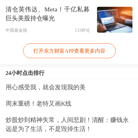
钯产业的健康平稳发展对于促进绿色发
清仓英伟达、Meta！千亿私募
巨头美股持仓曝光
展意义重大。
中国基金报
133评论
我国是全球最大的铂、钯消费国，全球
消费占比超过20%。近年来，受国际形
打开东方财富APP查看更多内容
势及下游消费需求变化等多重因素影
24小时点击排行
响，铂、钯价格波动幅度较大，近五年
用心感受我，就会发现我的美
的年度价格波动幅度均超过20%。
周末重磅！老特又画K线
相关数据显示，铂价格受国际形势、国
内回收产能扩张、下游消费需求变化等
炒股炒到精神失常，人间悲剧！清醒：赚钱永
远是为了生活，不是毁掉生活！
多重因素影响。2020年初，铂价跌至近