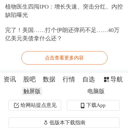
五年最低点154.04元/克，随后经历了近
植物医生四闯IPO：增长失速、突击分红、内控
缺陷曝光
一年的震荡上涨行情。2022年至2024
年，铂价格在200元/克至260元/克的区
完了！美国……打个伊朗还弹药不足……40万
亿美元美债拿什么还？
间内震荡。2024年的均价为228.97元/
克。从价格波动幅度来看，2020年至
点击查看更多内容
2024年分别为51.28%、40.18%、
28.81%、23.89%和23.44%。
资讯
股吧
数据
行情
自选
导航
触屏版
电脑版
2020年至2022年初，钯价格高位震荡，
一度达到761元/克的价格高点。2022年
给网站提点意见
下载App
4月至2024年，受纯电动汽车冲击、疫
低版本下载指南