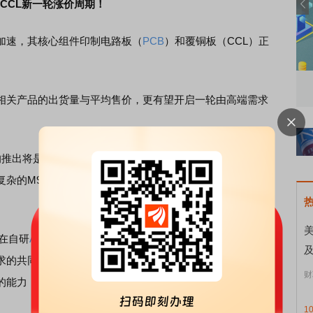
/CCL新一轮涨价周期！
加速，其核心组件印制电路板（
PCB
）和覆铜板（CCL）正
北交所顶格打新居然只能中碎股
敢
关产品的出货量与平均售价，更有望开启一轮由高端需求
台的推出将是引爆本轮升级的关键催化剂。新平台对更高数据传
杂的M9级别CCL材料和更高层数的
PCB
板迁移，从而显著
美
在自研
AI芯片
（ASIC）领域的加速投入，也为高端PCB市场
求的共同作用下，叠加铜、玻璃纤维等原材料成本的上涨，
财
的能力，涨价趋势初现。
1