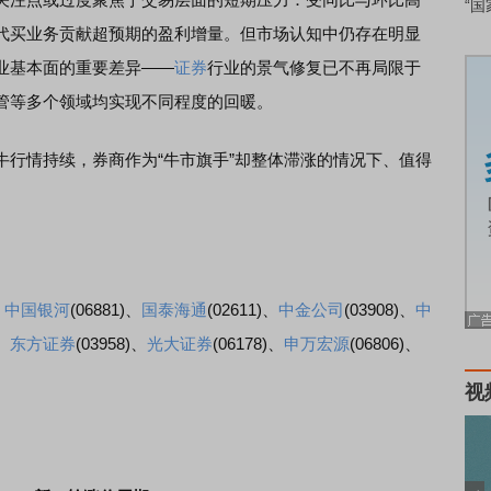
“国
代买业务贡献超预期的盈利增量。但市场认知中仍存在明显
业基本面的重要差异——
证券
行业的景气修复已不再局限于
管等多个领域均实现不同程度的回暖。
牛行情持续，券商作为“牛市旗手”却整体滞涨的情况下、值得
、
中国银河
(06881)、
国泰海通
(02611)、
中金公司
(03908)、
中
)、
东方证券
(03958)、
光大证券
(06178)、
申万宏源
(06806)、
视