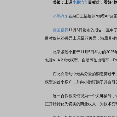
美银：上调
小鹏汽车
目标价，看好“物
小鹏汽车
在AI日上描绘的“物理AI”
美国银行
11月6日发布的报告，重申
目标价从26美元上调至27美元，港股目标
此举紧随小鹏于11月5日举办的2025
包括VLA 2.0大模型、自动驾驶出租车（Rob
而此次活动中最具分量的消息莫过于大众
模型的首个客户，并向小鹏订购了其自研的图
这一合作被美银视为一个关键信号，证明
正开始转化为切实的商业收入，为技术变