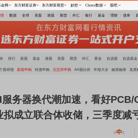
基金网
东方财富证券
东方财富期货
妙想
Choice数据
股吧
行情
数据
全球
美股
港股
期货
外汇
银行
基金
理财
债券
块
排行
新股
基金
港股
美股
期货
外汇
黄金
自选股
自选基金
个股研报
新股申购
转债申购
北交所申购
AH股比价
年报大全
融资融券
龙虎
AI服务器换代潮加速，看好PCB
业拟成立联合体收储，三季度减