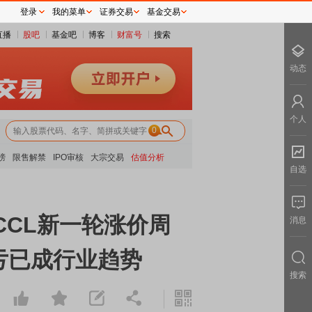
登录
我的菜单
证券交易
基金交易
直播
股吧
基金吧
博客
财富号
搜索
动态
个人
0
榜
限售解禁
IPO审核
大宗交易
估值分析
自选
/CCL新一轮涨价周
消息
亏已成行业趋势
搜索