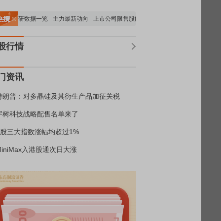
构调研数据一览
主力最新动向
上市公司限售股解禁一览
昨日涨停
电力板块走强
股行情
门资讯
特朗普：对多晶硅及其衍生产品加征关税
宇树科技战略配售名单来了
A股三大指数涨幅均超过1%
MiniMax入港股通次日大涨