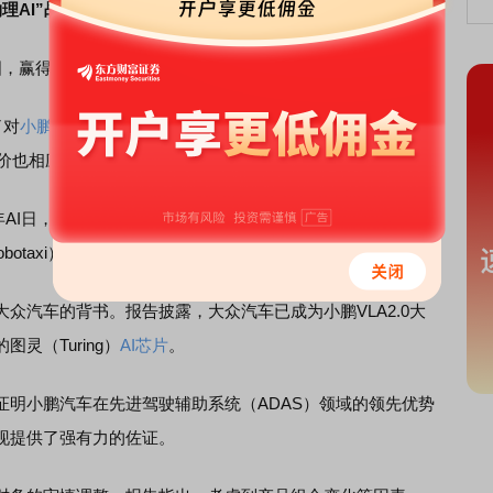
理AI”战略和技术变现的能力
蓝图，赢得了华尔街的进一步认可。
了对
小鹏汽车
的“买入”评级，并将其美国存托凭证（ADS）的
价也相应从101港元上调至105港元。
年AI日，会上公司详细阐述了其在
人工智能
领域的最新进展，
otaxi）、人形
机器人
和飞行汽车等一系列颠覆性产品。
汽车的背书。报告披露，大众汽车已成为小鹏VLA2.0大
灵（Turing）
AI芯片
。
小鹏汽车在先进驾驶辅助系统（ADAS）领域的领先优势
现提供了强有力的佐证。