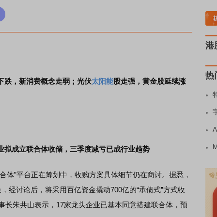
块走强
半导体板块活跃
沪深资金流向
A股估值分析全览
重要机构持股数据
机
港
热
下跌，新消费概念走弱；光伏
太阳能
股走强，黄金股延续涨
业拟成立联合体收储，三季度减亏已成行业趋势
体”平台正在筹划中，收购方案具体细节仍在商讨。据悉，
，经讨论后，将采用百亿资金撬动700亿的“承债式”方式收
董事长朱共山表示，17家龙头企业已基本同意搭建联合体，预