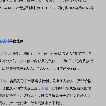
务的审慎调整。报告指出，考虑到产品组合变化等因素，
-GAAP）净亏损预期扩大了36.7%，同时将2026年和2027年
岳硅材
早盘涨停
东岳硅材
涨停。据报道，今年来，在光伏“反内卷”背景下，头
汰部分产能，并清偿业内积累的负债。11月6日，记者从接近
出资额可能在200亿元至300亿元，具体尚不确定。
机硅
、含氟高分子市场需求较弱，竞争压力较大，产品价格
，价格及利润率快速上涨，
东岳集团
制冷剂板块业绩大幅增
成本优势突出。该行认为，随着含氟高分子扩产周期步入尾
规模、产业链优势，行业利润率水平领先。