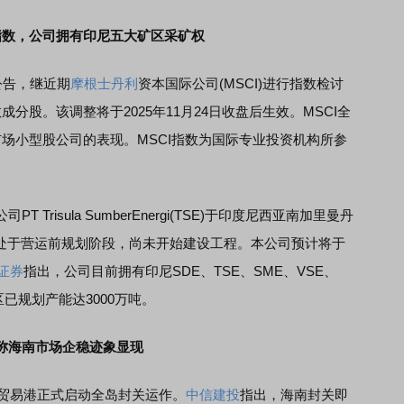
指数，公司拥有印尼五大矿区采矿权
公告，继近期
摩根士丹利
资本国际公司(MSCI)进行指数检讨
分股。该调整将于2025年11月24日收盘后生效。MSCI全
市场小型股公司的表现。MSCI指数为国际专业投资机构所参
 Trisula SumberEnergi(TSE)于印度尼西亚南加里曼丹
前处于营运前规划阶段，尚未开始建设工程。本公司预计将于
证券
指出，公司目前拥有印尼SDE、TSE、SME、VSE、
区已规划产能达3000万吨。
称海南市场企稳迹象显现
贸易港正式启动全岛封关运作。
中信建投
指出，海南封关即