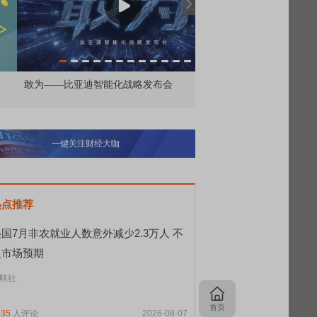
为——比亚迪智能化战略发布会
鸿蒙智行技术焕新发布会
一键关注财经大咖
热点推荐
国7月非农就业人数意外减少2.3万人 不
及市场预期
联社
首页
035
人评论
2026-08-07