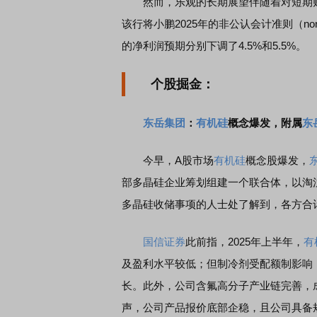
然而，乐观的长期展望伴随着对短期财
该行将小鹏2025年的非公认会计准则（non
的净利润预期分别下调了4.5%和5.5%。
个股掘金：
东岳集团
：
有机硅
概念爆发，附属
东
今早，A股市场
有机硅
概念股爆发，
部多晶硅企业筹划组建一个联合体，以淘
多晶硅收储事项的人士处了解到，各方合计
国信证券
此前指，2025年上半年，
有
及盈利水平较低；但制冷剂受配额制影响
长。此外，公司含氟高分子产业链完善，
声，公司产品报价底部企稳，且公司具备