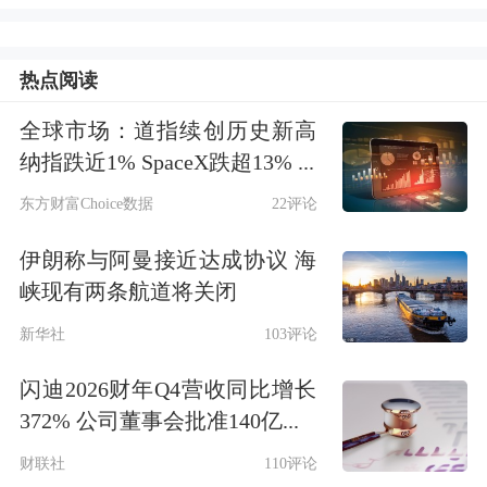
该消息随后得到侧面证实。当日晚间，
热点阅读
多个光伏行业交流群中流传一张合照，
全球市场：道指续创历史新高
照片中人物包括
通威股份
董事长刘汉
纳指跌近1% SpaceX跌超13% ...
元、
协鑫科技
董事长朱共山，
大全能
东方财富Choice数据
22评论
源
、东方希望、红狮、丽豪、南玻
新能
伊朗称与阿曼接近达成协议 海
源
、晶诺等硅料厂商代表，以及中国光
峡现有两条航道将关闭
伏行业协会相关负责人和投资人士等。
新华社
103评论
财联社记者向部分企业求证上述照片的
闪迪2026财年Q4营收同比增长
372% 公司董事会批准140亿...
真实性，有企业人士表示，确实有相关
财联社
110评论
会议，且是老板本人亲自参加，内容严