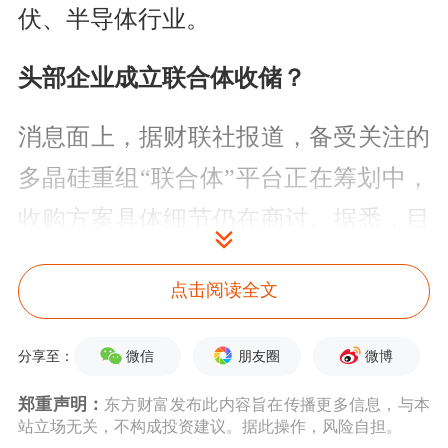
伏、半导体行业。
头部企业成立联合体收储？
消息面上，据财联社报道，备受关注的
多晶硅重组“联合体”平台正在筹划中，
收购方案具体细节仍在商讨。据悉，目
前正在筹划中的“联合体”计划成立700
点击阅读全文
亿元左右规模的基金。
据微信公众号“能源一号”消息，11家多
微信
朋友圈
微博
分享至：
晶硅企业实控人于10月31日在上海开
郑重声明：
东方财富发布此内容旨在传播更多信息，与本
站立场无关，不构成投资建议。据此操作，风险自担。
会，进一步商讨收储方案的具体细节。