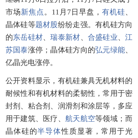
市场
新焦点
。11月7日早盘，
有机硅
、
晶体硅等
题材股
纷纷走强。有机硅方向
的
东岳硅材
、
瑞泰新材
、
合盛硅业
、
江
苏国泰
涨停；晶体硅方向的
弘元绿能
、
亿晶光电涨停。
公开资料显示，有机硅兼具无机材料的
耐候性和有机材料的柔韧性，常用于密
封剂、粘合剂、润滑剂和涂层等，多应
用于建筑、医疗、
航天航空
等领域；而
晶体硅的
半导体
性质显著，常用于光