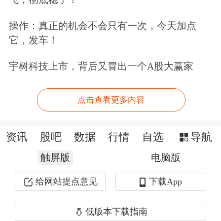
于硅料并购重组的消息颇多，但一直没
有实质性下文。
操作：真正的机会不会只有一次，今天加点
它，发车！
宇树科技上市，背后又冒出一个A股大赢家
点击查看更多内容
资讯
股吧
数据
行情
自选
导航
触屏版
电脑版
给网站提点意见
下载App
反内卷已有显著成效？
低版本下载指南
虽然收储一事迟迟没有定论，但这样的