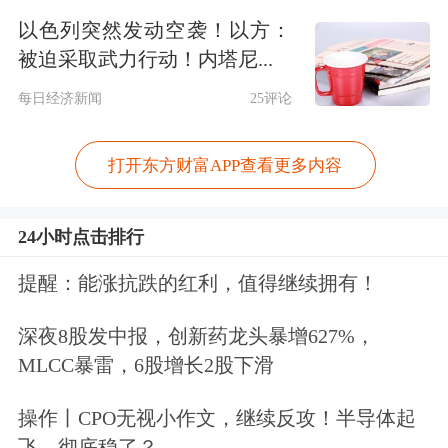
以色列突然发动空袭！以方：
格保密。
被迫采取武力行动！内塔尼...
事实上，关于多晶硅行业拟成立联合体
每日经济新闻
25评论
收储一事在行业内早有消息。今年5
打开东方财富APP查看更多内容
月，首次有厂商提出对存量硅料产能、
存货进行类似于“收储”的计划，以这种
24小时点击排行
方式来实现产能的整合。6月的SNEC期
提醒：能涨抗跌的红利，值得继续拥有！
间，该消息得到进一步证实，协鑫科技
联席CEO兰天石在与财联社等媒体交流
深夜8股发中报，创新药龙头暴增627%，
MLCC暴雷，6股增长2股下滑
时透露，
行业龙头
企业正在牵头，采
用“直接出资+债务”的模式。此后，关
操作丨CPO无视小作文，继续反攻！半导体起
飞，彻底稳了？