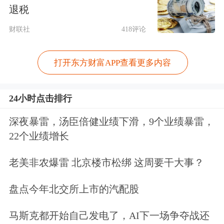
退税
财联社
418评论
打开东方财富APP查看更多内容
24小时点击排行
市场其实是矛盾的：投资者一面怀疑着
深夜暴雷，汤臣倍健业绩下滑，9个业绩暴雷，
AI的泡沫，一面又开炒AI缺电。
微软
首
22个业绩增长
席执行官纳德拉近期在BG2播客中表
老美非农爆雷 北京楼市松绑 这周要干大事？
示，尽管市场对
AI芯片
的需求持续高
涨，但微软当前面临的并非算力过剩，
盘点今年北交所上市的汽配股
而是
数据中心
的供电和物理空间已接近
马斯克都开始自己发电了，AI下一场争夺战还