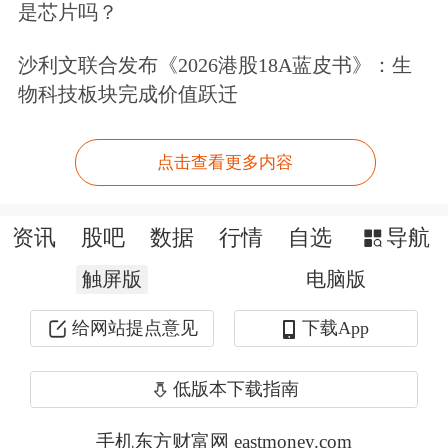
极限，导致大量AI芯片只能滞留在库存
是芯片吗？
中，无法通电运行。纳德拉认为，当前
沙利文联合发布《2026港股18A蓝皮书》：生
真正的瓶颈并非芯片供应，而在于“电
物科技板块完成价值跃迁
力供给”。
点击查看更多内容
高盛
报告指出，电力供应已成为AI发展
的重大阻碍，并且这场“电力饥渴”正席
资讯
股吧
数据
行情
自选
导航
卷全球。其研报显示，到2027年，AI服
触屏版
电脑版
务器的耗电量将是五年前云服务器的50
给网站提点意见
下载App
倍，到2030年，全球数据中心的用电需
低版本下载指南
求预计将暴涨160%，“电力慌”警报已
然开始预警。
手机东方财富网 eastmoney.com