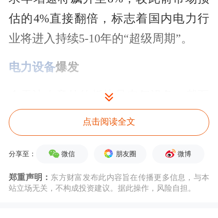
估的4%直接翻倍，标志着国内电力行
业将进入持续5-10年的“超级周期”。
电力设备
爆发
今天让人意外的板块是电气设备。截至
13:30，灿能电力30%涨停，亿能电力涨
点击阅读全文
超20%，
双杰电气
、
阿特斯
、众智科
技、金冠电器、中能电气20%涨停，
金
微信
朋友圈
微博
分享至：
盘科技
涨超18%。整体来看，板块内近
郑重声明：
东方财富发布此内容旨在传播更多信息，与本
站立场无关，不构成投资建议。据此操作，风险自担。
30股涨停或涨超10%。