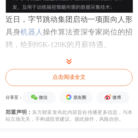
近日，字节跳动集团启动一项面向人形
具身
机器人
操作算法资深专家岗位的招
聘，给到95K-120K的月薪待遇。
招聘页面显示，该岗位将主导研发人形
具身机器人的操作算法，包括但不限于
点击阅读全文
算法架构设计、抓取算法、VLA（视
微信
朋友圈
微博
分享至：
觉-语言-动作三模态端到端框架）模型
郑重声明：
研发、灵巧手等方向的工作；参与或指
东方财富发布此内容旨在传播更多信息，与本
站立场无关，不构成投资建议。据此操作，风险自担。
导具身大模型的预训练、后训练、