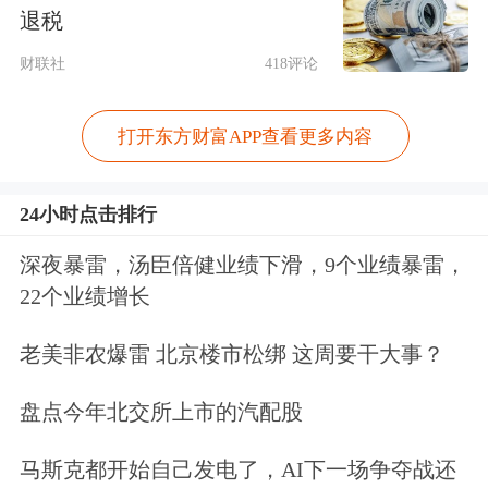
退税
也在招聘具身智能数据开发工程师、具
财联社
418评论
身智能推理性能优化工程师、运动控制
算法资深专家等具身领域相关岗位。
打开东方财富APP查看更多内容
近年来，字节跳动持续投入具身领域技
24小时点击排行
术开发，团队最早于2020年起在内部孵
深夜暴雷，汤臣倍健业绩下滑，9个业绩暴雷，
化，2023 年7月正式成立机器人团队并
22个业绩增长
入驻 AI Lab，由总监李航直接带队。相
老美非农爆雷 北京楼市松绑 这周要干大事？
关岗位强调的VLM/VLA既是当前具身
智能赛道的主流技术方向，也是字节跳
盘点今年北交所上市的汽配股
动团队持续投入的重点。
马斯克都开始自己发电了，AI下一场争夺战还