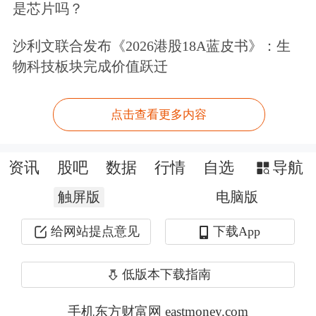
是芯片吗？
据第一财经记者了解，字节团队此前已
多次发布VLA大模型产品，包括2023年
沙利文联合发布《2026港股18A蓝皮书》：生
物科技板块完成价值跃迁
11月联合清华大学发布的
RoboFlamingo，通过VLM实现单步指
点击查看更多内容
令理解与模仿学习；2024年10月推出
GR-2模型将训练数据扩展至3800万互
资讯
股吧
数据
行情
自选
导航
联网视频片段；2025年7月发布Seed
触屏版
电脑版
GR-3。组织层面，2025年4月，字节机
给网站提点意见
下载App
器人团队整体并入Seed大模型体系，并
设立Seed Robotics，目标从“内部物流
低版本下载指南
自动化”升级为“通用具身智能”。
手机东方财富网 eastmoney.com