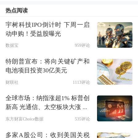
SFT，以及评测与模型部署等方面的工
热点阅读
作；参与机器人自主系统技术栈的软件
宇树科技IPO倒计时 下周一启
架构设计与开发，及用于训练操控策略
动申购！受益股曝光
所需的数据采集技术等方面。岗位要求
数据宝
959评论
应聘者需具备硕士研究生、博士研究生
特朗普宣布：将向关键矿产和
学历，且专业方向为
计算机
科学、自动
电池项目投资30亿美元
化、
人工智能
、机器人学或相关领域，
财联社
1113评论
或具备同等水平的工业实践经验。强调
全球市场：纳指涨超1% 标普创
应聘者需要熟悉VLM（视觉-语言模
新高 光通信、太空板块大涨 ...
型）/VLA方向的主流工作。
东方财富Choice数据
535评论
除了操作算法资深专家，字节跳动同时
多家A股公司：收到美国关税