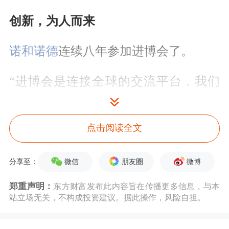
创新，为人而来
诺和诺德
连续八年参加进博会了。
“进博会是连接全球的交流平台，我们
明确感受到进博会的溢出效应：推动公
众对疾病的正确认知，以及对生物医药
点击阅读全文
创新的激励。”诺和诺德全球高级副总
微信
朋友圈
微博
分享至：
裁兼大中华区总裁周霞萍表示。中
国“大市场”自有“强磁力”，中国高水平
郑重声明：
东方财富发布此内容旨在传播更多信息，与本
站立场无关，不构成投资建议。据此操作，风险自担。
开放与高质量发展的决心，巩固提升了
诺和诺德在华发展的信心。中国是诺和