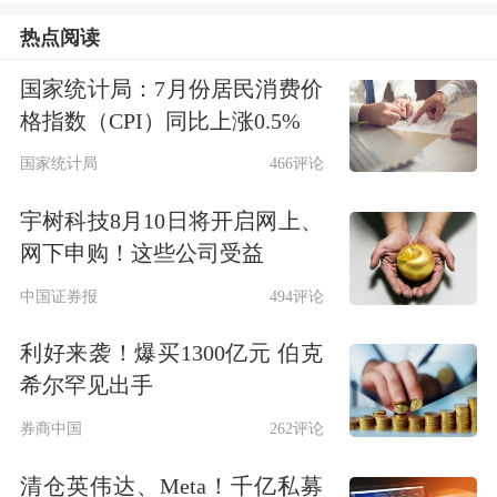
热点阅读
诺德全球第二大市场，有着战略性的重
要地位。“在这里，我们看到机遇，也
国家统计局：7月份居民消费价
格指数（CPI）同比上涨0.5%
看到责任。接下来，诺和诺德会继续通
国家统计局
466评论
过创新与合作，履行对患者的长期承
宇树科技8月10日将开启网上、
诺，为建设‘健康中国’作出贡献”。
网下申购！这些公司受益
进入中国八年多来，吉利德已在国内上
中国证券报
494评论
市13款全球创新药物。本次进博会，吉
利好来袭！爆买1300亿元 伯克
利德带来两款备受瞩目的亚洲首发展
希尔罕见出手
品：长效HIV暴露前预防药物来那帕韦
券商中国
262评论
和原发性胆汁性胆管炎新药Seladelp。
清仓英伟达、Meta！千亿私募