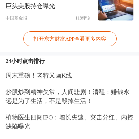
巨头美股持仓曝光
吉利德科学
全球副总裁、中国区总经理
中国基金报
118评论
金方千表示：“四度赴约，我们不仅是
进博会溢出效应的见证者，更是受益
打开东方财富APP查看更多内容
者。过去几年，吉利德多款‘进博宝
24小时点击排行
宝’从‘展品变商品’，既体现了‘进博速
度’，也代表着吉利德在华发展的‘加速
周末重磅！老特又画K线
度’。面向未来，我们将与各方伙伴同
炒股炒到精神失常，人间悲剧！清醒：赚钱永
心共筑，为谱写中国‘十五五’健康卫生
远是为了生活，不是毁掉生活！
事业新篇章贡献吉利德的力量。”
植物医生四闯IPO：增长失速、突击分红、内控
缺陷曝光
今年进博会上，爱尔康庆祝了该公司进