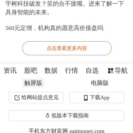
宇树科技破发？笑的合不拢嘴。进来了解一下
入中国30周年。爱尔康总部位于瑞士日
具身智能的未来。
内瓦，业务遍及全球约140个国家和地
560元定增，机构真的愿意高价接盘吗
区，涵盖手术产品和视力保健业务两大
板块。自1995年进入中国，爱尔康目前
点击查看更多内容
在华员工已近1000人。
资讯
股吧
数据
行情
自选
导航
“未来3-5年，我认为机遇与挑战并存。
触屏版
对于爱尔康而言，中国眼健康服务的市
电脑版
场需求依旧巨大。中国拥有世界上最多
给网站提点意见
下载App
的近视患者和白内障患者群体，每年实
低版本下载指南
施的眼科手术数量也居全球前列。未来
手机东方财富网 eastmoney.com
爱尔康将继续加大投资力度，引入创新