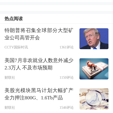
滑，主要有以下原因：一方面，公司肯
尼亚伊新亚及科特迪瓦陶瓷厂相继于6
热点阅读
月、7月投产，其产能处于爬坡阶段，
特朗普将召集全球部分大型矿
整体毛利率较低；同时，公司玻璃及洁
业公司高管开会
具业务规模比重有所提升，而其利润水
CCTV国际时讯
1361评论
平低于瓷砖业务。另一方面，当地
天然
美国7月非农就业人数意外减少
气
价格自今年二季度有所上涨，导致部
2.3万人 不及市场预期
分陶瓷项目生产成本有所上涨，进而对
财联社
1150评论
业务整体毛利率亦有所影响。
美股光模块黑马计划大幅扩产
全力押注800G、1.6Tb产品
尽管如此，海外建材板块整体市场景气
财联社
1546评论
度良好，各品类产品价格保持稳健。