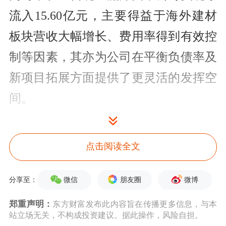
流入15.60亿元，主要得益于海外建材
板块营收大幅增长、费用率得到有效控
制等因素，其亦为公司在平衡负债率及
新项目拓展方面提供了更灵活的发挥空
间。
具体到业务层面，海外建材板块，其第
点击阅读全文
三季度营收同比去年同期实现大幅增
长，并较上季度保持环比增长；尽管该
微信
朋友圈
微博
分享至：
季度汇兑损益表现较好，缓解了上半年
郑重声明：
东方财富发布此内容旨在传播更多信息，与本
的汇兑损失压力，但毛利率环比有所下
站立场无关，不构成投资建议。据此操作，风险自担。