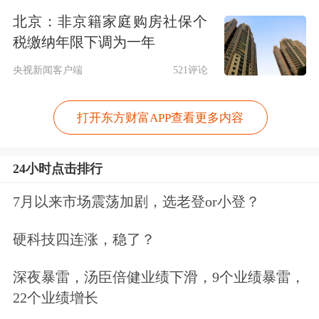
北京：非京籍家庭购房社保个
其中，瓷砖业务产销两旺，利润率维持
税缴纳年限下调为一年
在较好水平；玻璃业务产销量逐季攀
央视新闻客户端
521评论
升，第三季度产销率超过90%；洁具业
打开东方财富APP查看更多内容
务盈利能力持续改善，今年前三季度已
实现整体扭亏为盈。
24小时点击排行
陶瓷机械板块，面对行业周期调整等多
7月以来市场震荡加剧，选老登or小登？
重挑战，该业务阶段性承压，前三季度
硬科技四连涨，稳了？
业绩有所下滑。但自今年二季度以来，
深夜暴雷，汤臣倍健业绩下滑，9个业绩暴雷，
陶瓷机械业务接单呈现较明显复苏，截
22个业绩增长
至前三季度的接单已超过去年同期，为