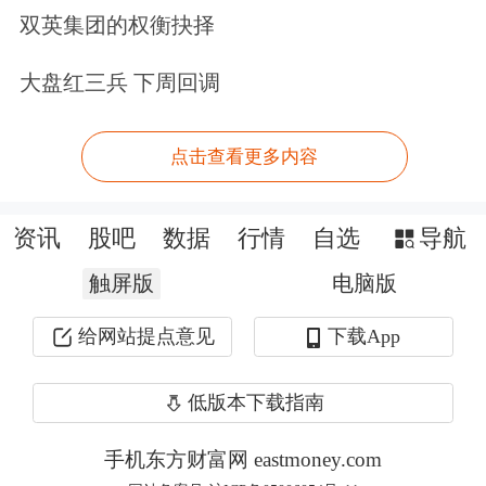
双英集团的权衡抉择
后续的经营好转奠定了基础。具体来
看，今年前三季度，公司配件耗材营收
大盘红三兵 下周回调
实现较好增长，在陶机业务板块中占比
点击查看更多内容
已超25%，其中墨水业务维持较好的增
速，反映了公司服务化战略已取得了一
资讯
股吧
数据
行情
自选
导航
定成效。
触屏版
电脑版
锂
电材料板块，受益于下游储能行业的
给网站提点意见
下载App
快速发展，公司负极材料出货量增长显
低版本下载指南
著，人造石墨产品前三季度销量近7万
吨，储能领域负极材料出货量位居国内
手机东方财富网 eastmoney.com