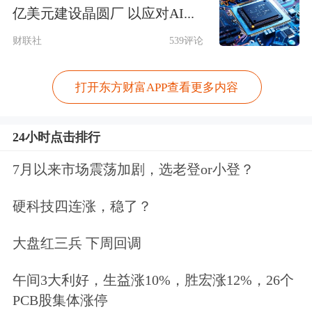
逊
、META、
微软
集体下跌，总市值单
亿美元建设晶圆厂 以应对AI...
日合计蒸发约3.2万亿元人民币。
财联社
539评论
最新监管文件显示，华尔街“大空
打开东方财富APP查看更多内容
头”Michael Burry管理的Scion Asset
Management约80%的持仓集中于做
24小时点击排行
空“AI大牛股”Palantir、英伟达，押注规
7月以来市场震荡加剧，选老登or小登？
模之大引发市场关注。
硬科技四连涨，稳了？
Scion Asset Management提前两周披露
大盘红三兵 下周回调
的三季度13F报告显示，该公司针对
午间3大利好，生益涨10%，胜宏涨12%，26个
Palantir的看跌期权名义价值高达9.12亿
PCB股集体涨停