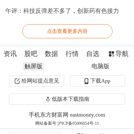
美元（相当于500万股），针对英伟达
午评：科技反弹差不多了，创新药有色接力
的看跌期权名义价值达1.86亿美元，两
者合计占到了公司投资组合权重的
点击查看更多内容
80%。
资讯
股吧
数据
行情
自选
导航
当地时间周二，Palantir的首席执行官
触屏版
电脑版
Alex Karp公开怒斥卖空者，并且特别
给网站提点意见
下载App
点名了电影《大空头》的原型人物巴里
（Michael Burry）。“他做空的这两家
低版本下载指南
公司恰恰盈利能力极强，这非常奇
手机东方财富网 eastmoney.com
怪。” Karp表示，“认为芯片和本体论
网站备案号:沪ICP备05006054号-11
（AI技术体系中关键的支撑性技术）公