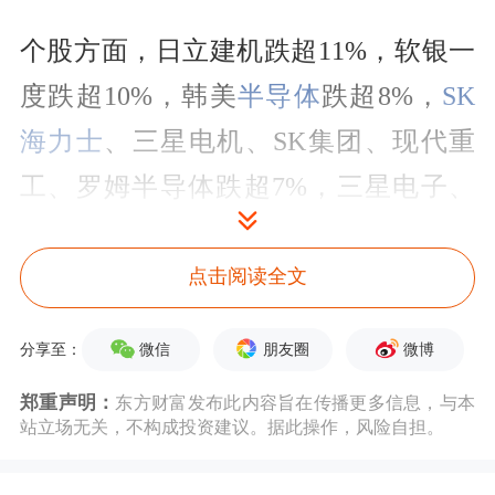
个股方面，日立建机跌超11%，软银一
度跌超10%，韩美
半导体
跌超8%，
SK
海力士
、三星电机、SK集团、现代重
工、罗姆半导体跌超7%，三星电子、
日本制钢跌超6%，日立、三菱重工跌
超5%。
点击阅读全文
其他市场指数方面，富时新加坡海峡指
微信
朋友圈
微博
分享至：
数跌近1%，MSCI亚洲新兴市场指数、
郑重声明：
东方财富发布此内容旨在传播更多信息，与本
站立场无关，不构成投资建议。据此操作，风险自担。
MSCI
太平洋
地区指数均跌超1%。此
外，欧美主要股指期货多数走低，其