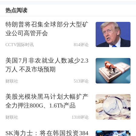
中，道指
期货
跌0.12%，标普500指数期
热点阅读
货跌0.54%，纳斯达克100指数期货跌
特朗普将召集全球部分大型矿
0.82%。
业公司高管开会
CCTV国际时讯
814评论
美国7月非农就业人数减少2.3
万人 不及市场预期
财联社
513评论
美股光模块黑马计划大幅扩产
隔夜美股市场亦全线走低，纳指跌超
全力押注800G、1.6Tb产品
2%，万得美国科技七巨头指数跌近
财联社
1310评论
2%，
特斯拉
、
英伟达
、谷歌、
亚马
SK海力士：将在韩国投资384