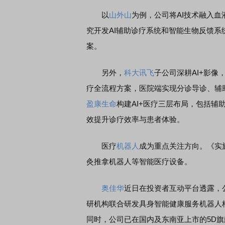
以
山外山
为例，公司将AI技术融入血
究开发AI辅助诊疗系统和智能生物反馈
席连线｜东方财富证券陈果：A股再平衡的
债券知识通识：从基础认
，将吹向何处
案。
另外，
科大讯飞
子公司深耕AI+影
疗全流程方案，医院端实现分诊导诊、辅助
盈康生命
构建AI+医疗三层布局，包括
效提升诊疗效率与患者体验。
医疗
机器人
成为重点关注方向。《实
灸推拿机器人等智能医疗设备。
奥佳华
近日在投资者互动平台透露，
研机构联合研发具身智能健康服务机器人
同时，公司已在国内及东南亚上市的5D旗舰A