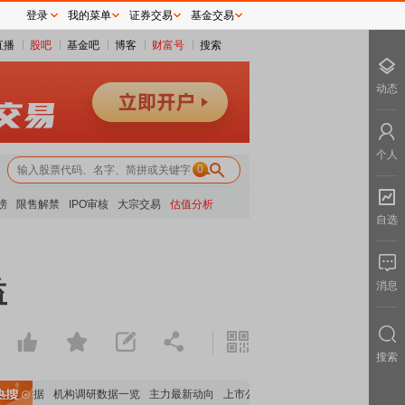
登录
我的菜单
证券交易
基金交易
直播
股吧
基金吧
博客
财富号
搜索
动态
个人
0
榜
限售解禁
IPO审核
大宗交易
估值分析
自选
益
消息
搜索
股数据
机构调研数据一览
主力最新动向
上市公司限售股解禁一览
昨日涨停
电