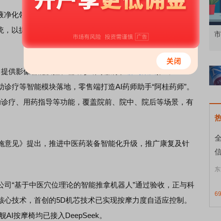
液净化领域，其设备已集成血容量预测等AI监测功能，正在研
系统，以提升医疗机构的服务水平，提供安全的个性化治疗方
知到特色品种
了解北交所知识 做理性投资者
市
像，提供影像智能质控、辅助诊断等服务。
柳药集团
推出AI+医
诊疗等智能模块落地，零售端打造AI药师助手“阿桂药师”。
辅助诊疗、用药指导等功能，覆盖院前、院中、院后等场景，有
施意见》提出，推进中医药装备智能化升级，推广康复及针
信
东
公司“基于中医穴位理论的智能推拿机器人”通过验收，正与科
6
核心技术，首创的5D机芯技术已实现按摩力度自适应控制。
I按摩椅均已接入DeepSeek。