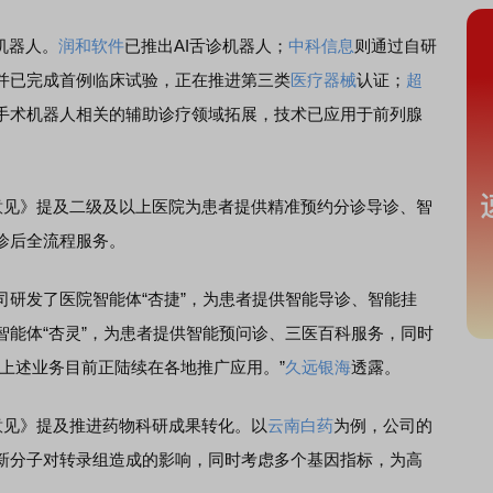
机器人。
润和软件
已推出AI舌诊机器人；
中科信息
则通过自研
并已完成首例临床试验，正在推进第三类
医疗器械
认证；
超
手术机器人相关的辅助诊疗领域拓展，技术已应用于前列腺
见》提及二级及以上医院为患者提供精准预约分诊导诊、智
诊后全流程服务。
司研发了医院智能体“杏捷”，为患者提供智能导诊、智能挂
智能体“杏灵”，为患者提供智能预问诊、三医百科服务，同时
上述业务目前正陆续在各地推广应用。”
久远银海
透露。
见》提及推进药物科研成果转化。以
云南白药
为例，公司的
测新分子对转录组造成的影响，同时考虑多个基因指标，为高