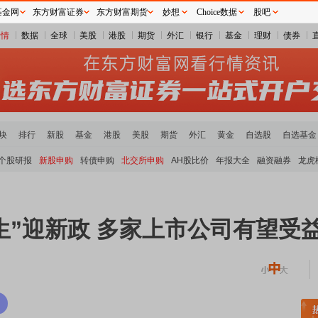
基金网
东方财富证券
东方财富期货
妙想
Choice数据
股吧
行情
数据
全球
美股
港股
期货
外汇
银行
基金
理财
债券
块
排行
新股
基金
港股
美股
期货
外汇
黄金
自选股
自选基金
个股研报
新股申购
转债申购
北交所申购
AH股比价
年报大全
融资融券
龙虎
生”迎新政 多家上市公司有望受
领涨
元件板块走强
半导体板块活跃
沪深资金流向
A股估值分析全览
重要机构持