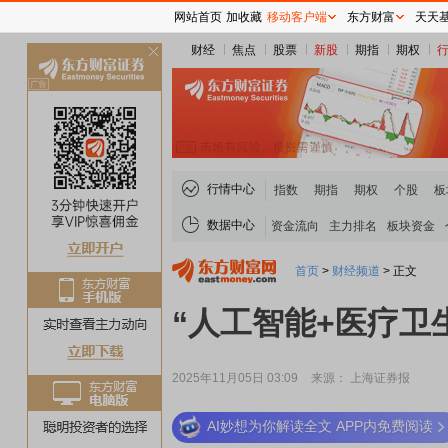
网站首页
加收藏
移动客户端
东方财富
天天
财经
焦点
股票
新股
期指
期权
关
闭
行情中心
指数
期指
期权
个股
板
数据中心
资金流向
主力排名
板块资金
首页
>
财经频道
>
正文
“人工智能+医疗卫
2025年11月05日 03:09
来源： 上海证券报
AI妙想为你解读全文 APP内免费阅读
稀土板块