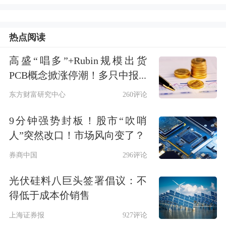
难以买房，而财富更充裕、通常年龄更
热点阅读
大的购房者，则能支付更高的首付，甚
至以现金全款购房。
高盛“唱多”+Rubin规模出货
PCB概念掀涨停潮！多只中报...
NAR副首席经济学家兼研究副总裁
东方财富研究中心
260评论
Jessica Lautz在新闻稿中写道，“这对房
9分钟强势封板！股市“吹哨
地产市场的影响是惊人的。如今的首次
人”突然改口！市场风向变了？
购房者积累的住房财富更少，未来一生
券商中国
296评论
中的换房次数也可能更少。”
光伏硅料八巨头签署倡议：不
得低于成本价销售
报告还显示，在过去一年，首次购房者
上海证券报
927评论
仅占市场的21%，为自1981年NAR开始