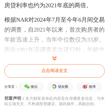
房贷利率也约为2021年底的两倍。
根据NAR对2024年7月至今年6月间交易
的调查，自2021年以来，首次购房者的
年龄迅速上升，当年中位数仅为33岁。
而在1981年该调查首次进行时，年龄中
位数仅为29岁。
点击阅读全文
NAR警告说，推迟十年购房，可能让美
国人损失约15万美元的房屋净值。
微信
朋友圈
微博
分享至：
报告还显示，美国房市正呈现出鲜明的
郑重声明：
东方财富发布此内容旨在传播更多信息，与本
站立场无关，不构成投资建议。据此操作，风险自担。
代际分化：年轻、资金紧张的群体愈发