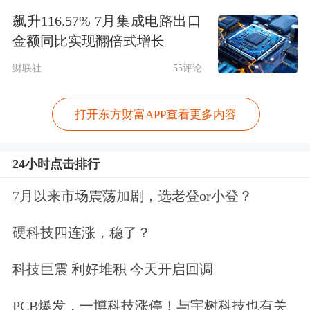
飙升116.57% 7月集成电路出口
统计以来的最低水平，仅为2008年金融
金额同比实现翻倍式增长
危机前常态的一半左右。
财联社
55评论
与首次购房者类似，典型的“换房者”年
打开东方财富APP查看更多内容
龄也在上升——今年为62岁，去年为61
岁。这些换房者的购房能力普遍更强，
24小时点击排行
首付款比例的中位数达到23%，为2003
7月以来市场震荡加剧，选老登or小登？
年以来最高。
硬科技四连涨，稳了？
全现金购房者的比例也追平纪录的
科技巨震 利好堆积 今天开启回调
26%，主要由婴儿潮一代组成，因为他
们有能力以退休储蓄现金购买下一套住
PCB爆发，一博科技涨停！与宇树科技也有关