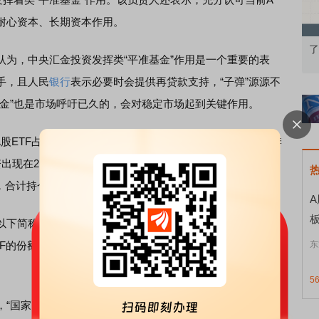
耐心资本、长期资本作用。
知到特色品种
了解北交所知识 做理性投资者
市
，中央汇金投资发挥类“平准基金”作用是一个重要的表
手，且人民
银行
表示必要时会提供再贷款支持，“子弹”源源不
基金”也是市场呼吁已久的，会对稳定市场起到关键作用。
股ETF占A股ETF总规模比例超过40%。最新披露的基金三季
出现在21只ETF的十大持有人名单中，其中，持有基金份额
合计持仓市值为7777.97亿元。
简称：中央汇金资产）的持仓情况看，其位列15只ETF
的份额占总份额比例超过20%，合计持仓市值为6959.28亿
东
5
国家队”持有ETF也有所浮盈。