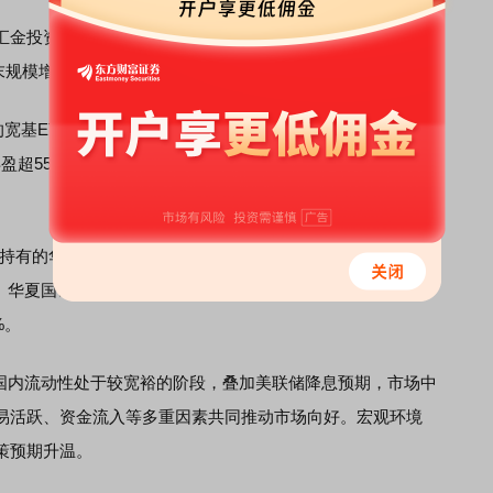
金投资、中央汇金资产及旗下2只专项资管计划持有数十只
末规模增加了超2000亿元。
宽基ETF对浮盈贡献较大，如中央汇金投资、中央汇金资产
盈超550亿元，持有的易方达沪深300ETF浮盈超400亿元，
持有的华夏中证5G通信主题ETF三季度表现最好，单季度涨
F、华夏国证
半导体
芯片ETF、天弘创业板ETF、易方达创业板
%。
内流动性处于较宽裕的阶段，叠加美联储降息预期，市场中
易活跃、资金流入等多重因素共同推动市场向好。宏观环境
策预期升温。