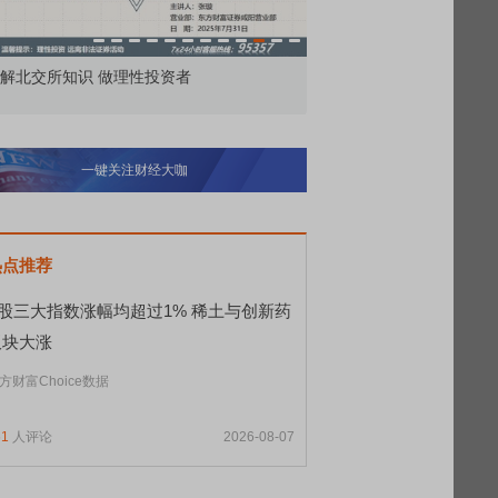
价委托那么多种，究竟怎么用？
北交所顶格打新居然只能
一键关注财经大咖
热点推荐
A股三大指数涨幅均超过1% 稀土与创新药
板块大涨
方财富Choice数据
61
人评论
2026-08-07