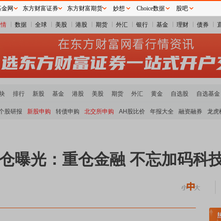
基金网
东方财富证券
东方财富期货
妙想
Choice数据
股吧
行情
数据
全球
美股
港股
期货
外汇
银行
基金
理财
债券
块
排行
新股
基金
港股
美股
期货
外汇
黄金
自选股
自选基金
个股研报
新股申购
转债申购
北交所申购
AH股比价
年报大全
融资融券
龙虎
持仓曝光：重仓金融 不忘加码科
块领涨
元件板块走强
半导体板块活跃
沪深资金流向
A股估值分析全览
重要机