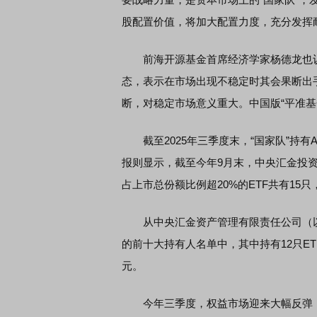
股配置价值，将加大配置力度，充分发挥
席连线｜东方财富证券陈果：A股再平衡的
债券知识通识：从基础认
前海开源基金首席经济学家杨德龙也认为
，将吹向何处
态，表示在市场出现不稳定时其会果断出
断，对稳定市场意义重大。中国版“平准
截至2025年三季度末，“国家队”持有A
报则显示，截至今年9月末，中央汇金投资
占上市总份额比例超20%的ETF共有15只，
从中央汇金资产管理有限责任公司（以下
的前十大持有人名单中，其中持有12只ETF
元。
今年三季度，权益市场迎来大幅反弹，“