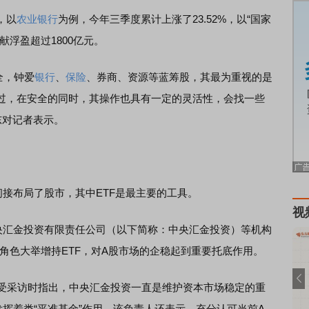
，以
农业银行
为例，今年三季度累计上涨了23.52%，以“国家
浮盈超过1800亿元。
全，钟爱
银行
、
保险
、券商、资源等蓝筹股，其最为重视的是
过，在安全的同时，其操作也具有一定的灵活性，会找一些
东对记者表示。
接布局了股市，其中ETF是最主要的工具。
视
汇金投资有限责任公司（以下简称：中央汇金投资）等机构
”角色大举增持ETF，对A股市场的企稳起到重要托底作用。
受采访时指出，中央汇金投资一直是维护资本市场稳定的重
发挥着类“平准基金”作用。该负责人还表示，充分认可当前A