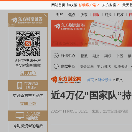
网站首页
加收藏
移动客户端
东方财富
天天
财经
焦点
股票
新股
期指
期权
关
闭
行情中心
指数
期指
期权
个股
板
数据中心
资金流向
主力排名
板块资金
首页
>
财经频道
>
正文
近4万亿“国家队”
2025年11月05日 01:21
来源： 21世纪经济报道
稀土板