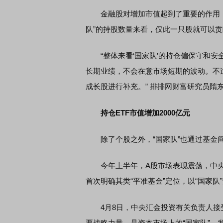
金融股对增加市值起到了重要的作用
队”的持股数量来看，仅此一只股就可以贡献
“整体来看‘国家队’的持仓偏保守和安
长期业绩，不会在意市场短期的波动。不
成长股进行补充。” 排排网财富研究员隋
持仓ETF市值增加2000亿元
除了个股之外，“国家队”也通过基金间
今年上半年，A股市场表现震荡，中央
首次明确其类“平准基金”定位，以“国家队
4月8日，中央汇金投资有关负责人接
要战略力量，是资本市场上的“国家队”，