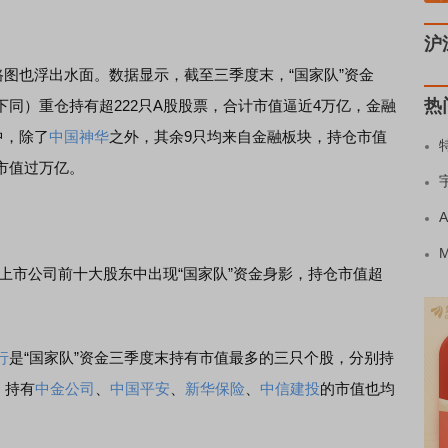
沪
图也浮出水面。数据显示，截至三季度末，“国家队”资金
热
同）重仓持有超222只A股股票，合计市值逼近4万亿，金融
中，除了
中国神华
之外，其余9只均来自金融板块，持仓市值
市值过万亿。
上市公司前十大股东中出现“国家队”资金身影，持仓市值超
行
是“国家队”资金三季度末持有市值最多的三只个股，分别持
元；持有
中金公司
、
中国平安
、
新华保险
、
中信建投
的市值也均