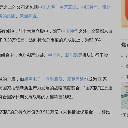
亿元之上的公司还包括
中国人寿
、
申万宏源
、
中国神华
、
贵州
美的集团
、
紫金矿业
。
有独钟，前十大重仓股中，除了
中国神华
之外，全部都来自
3.28万亿元，达到持仓总市值的八成以上，为83.9%。
焦
组合中，也对AI产业链、
半导体
、
新能源
等板块进行了尝
域的个股，如
超声电子
、
濮耐股份
、
麦克奥迪
也成为“国家
向与国家推动新质生产力发展的战略高度契合。“国家队”正是通
符合国家长期发展战略的关键科技领域。
家队”的总持仓市值为3.911万亿（未包括社保基金），相比
“国