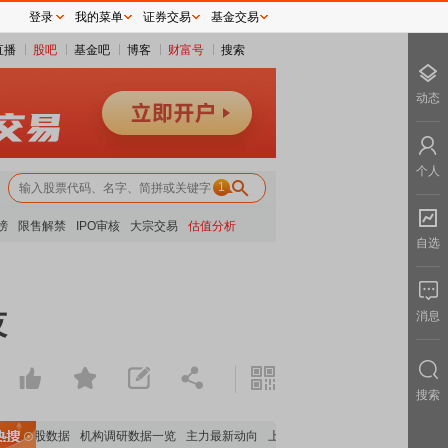
登录
我的菜单
证券交易
基金交易
直播
股吧
基金吧
博客
财富号
搜索
动态
个人
1
榜
限售解禁
IPO审核
大宗交易
估值分析
自选
技
消息
搜索
构持股数据
机构调研数据一览
主力最新动向
上市公司限售股解禁一览
昨日涨停